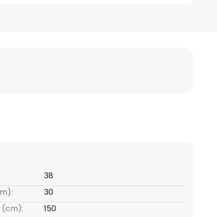
38
m):
30
 (cm):
150