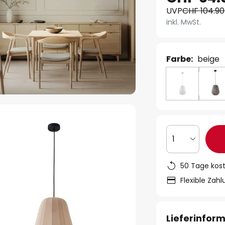
UVP
CHF 104.90
inkl. MwSt.
Farbe:
beige
1
50 Tage kos
Flexible Zah
Lieferinfor