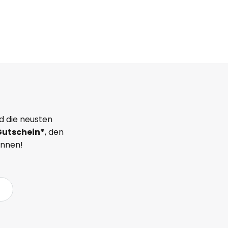
d die neusten
Gutschein*
, den
önnen!