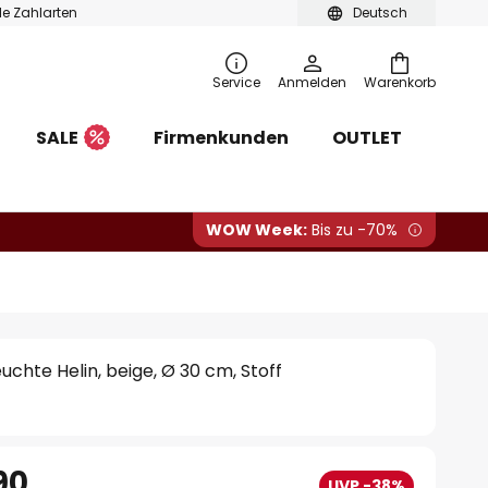
ble Zahlarten
Deutsch
Service
Anmelden
Warenkorb
SALE
Firmenkunden
OUTLET
WOW Week:
Bis zu -70%
uchte Helin, beige, Ø 30 cm, Stoff
90
UVP -38%