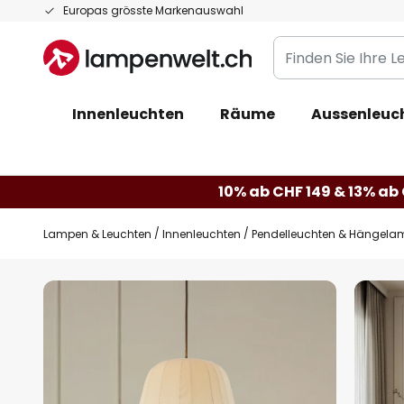
Zum
Europas grösste Markenauswahl
Inhalt
Finden
springen
Sie
Ihre
Innenleuchten
Räume
Aussenleuc
Leuchte...
10% ab CHF 149 & 13% ab 
Lampen & Leuchten
Innenleuchten
Pendelleuchten & Hängela
Zum
Ende
der
Bildgalerie
springen