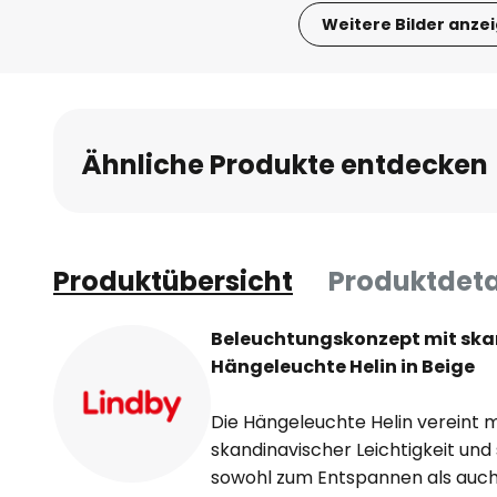
Weitere Bilder anze
Zum
Anfang
der
Bildgalerie
Ähnliche Produkte entdecken
springen
Produktübersicht
Produktdeta
Beleuchtungskonzept mit ska
Hängeleuchte Helin in Beige
Die Hängeleuchte Helin vereint 
skandinavischer Leichtigkeit und
sowohl zum Entspannen als auch