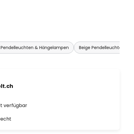
y Pendelleuchten & Hängelampen
Beige Pendelleuchten & 
t.ch
ort verfügbar
recht