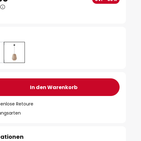
In den Warenkorb
tenlose Retoure
lungsarten
mationen