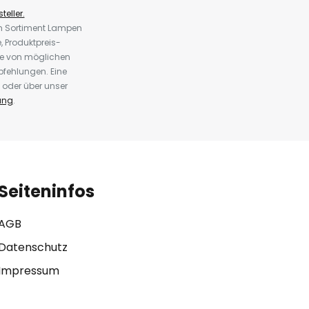
teller.
em Sortiment Lampen
 Produktpreis-
te von möglichen
fehlungen. Eine
 oder über unser
ung
.
Seiteninfos
AGB
Datenschutz
Impressum