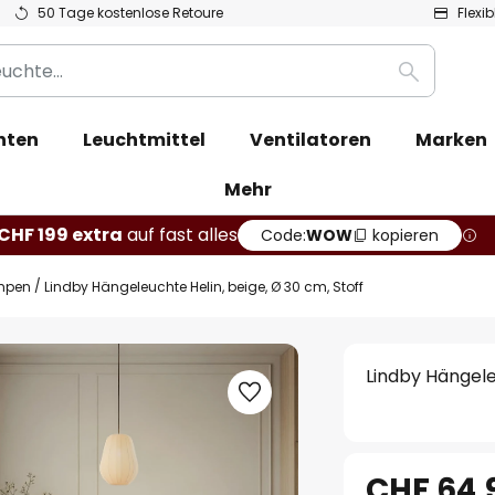
50 Tage kostenlose Retoure
Flexi
Suche
hten
Leuchtmittel
Ventilatoren
Marken
Mehr
CHF 199 extra
auf fast alles
Code:
WOW
kopieren
mpen
Lindby Hängeleuchte Helin, beige, Ø 30 cm, Stoff
Lindby Hängele
CHF 64.