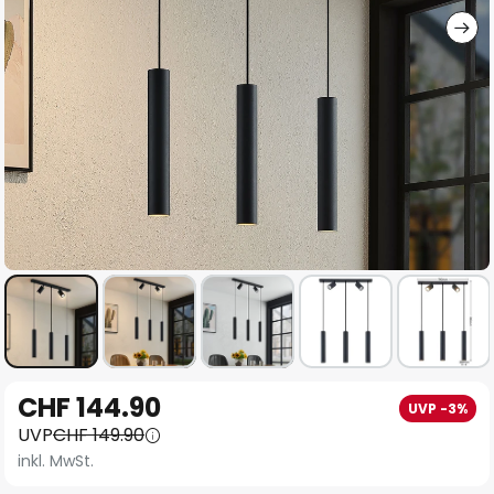
Zum
CHF 144.90
UVP -3%
Anfang
UVP
CHF 149.90
der
inkl. MwSt.
Bildgalerie