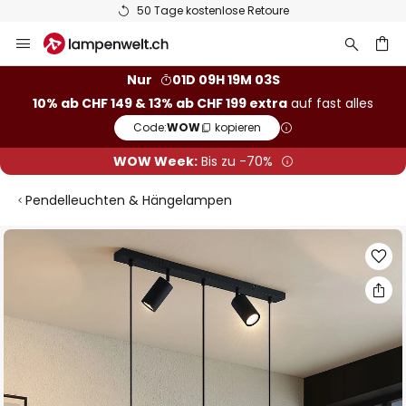
50 Tage kostenlose Retoure
Zum
Inhalt
springen
Nur
01D 09H 19M 03S
10% ab CHF 149 & 13% ab CHF 199 extra
auf fast alles
he
Code:
WOW
kopieren
WOW Week:
Bis zu -70%
Pendelleuchten & Hängelampen
Zum
Ende
der
Bildgalerie
springen