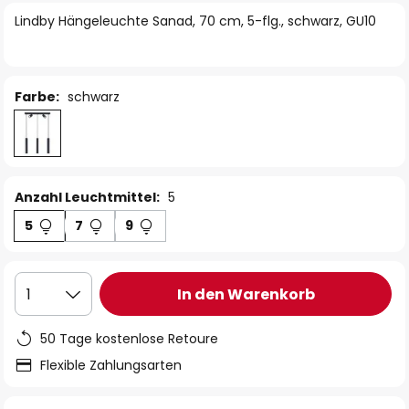
springen
Lindby Hängeleuchte Sanad, 70 cm, 5-flg., schwarz, GU10
Farbe:
schwarz
Anzahl Leuchtmittel:
5
5
7
9
In den Warenkorb
1
50 Tage kostenlose Retoure
Flexible Zahlungsarten