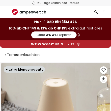
50 Tage kostenlose Retoure
Zum
Inhalt
springen
Nur
02D 16H 38M 47S
10% ab CHF 149 & 13% ab CHF 199 extra
auf fast alles
he
Code:
WOW
kopieren
WOW Week:
Bis zu -70%
Terrassenleuchten
Zum
+ extra Mengenrabatt
Ende
der
Bildgalerie
springen