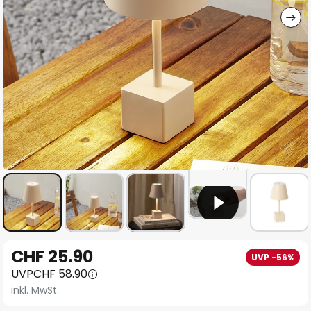
Zum
CHF 25.90
UVP -56%
Anfang
UVP
CHF 58.90
der
inkl. MwSt.
Bildgalerie