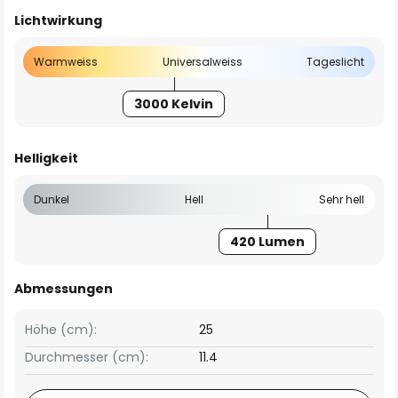
Lichtwirkung
Warmweiss
Universalweiss
Tageslicht
3000 Kelvin
Helligkeit
Dunkel
Hell
Sehr hell
420 Lumen
Abmessungen
Höhe (cm):
25
Durchmesser (cm):
11.4