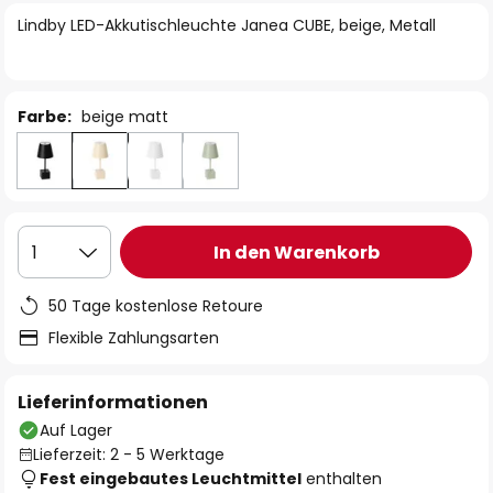
springen
Lindby LED-Akkutischleuchte Janea CUBE, beige, Metall
Farbe:
beige matt
In den Warenkorb
1
50 Tage kostenlose Retoure
Flexible Zahlungsarten
Lieferinformationen
Auf Lager
Lieferzeit: 2 - 5 Werktage
Fest eingebautes Leuchtmittel
enthalten