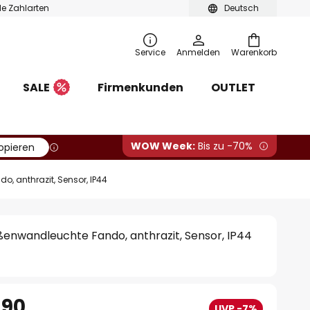
ble Zahlarten
Deutsch
Service
Anmelden
Warenkorb
SALE
Firmenkunden
OUTLET
WOW Week:
Bis zu -70%
opieren
, anthrazit, Sensor, IP44
enwandleuchte Fando, anthrazit, Sensor, IP44
.90
UVP -7%