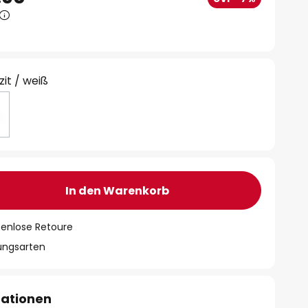
zit / weiß
In den Warenkorb
tenlose Retoure
lungsarten
mationen