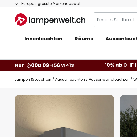
Zum
Europas grösste Markenauswahl
Inhalt
Finden
springen
Sie
Ihre
Innenleuchten
Räume
Aussenleuc
Leuchte...
10% ab CHF 1
Nur
00D 09H 56M 40S
Lampen & Leuchten
Aussenleuchten
Aussenwandleuchten
W
Zum
Ende
der
Bildgalerie
springen