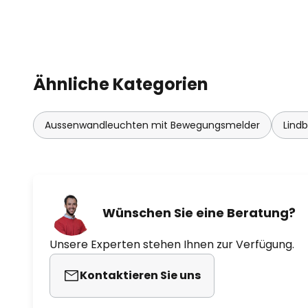
rückseitig verbauten DIP-Schalt
Lichtfarbstufen gewählt wird.
Für zusätzlichen Komfort sorgt d
Ähnliche Kategorien
Bewegungsmelder, der eine auto
Steuerung der Beleuchtung ermög
Sensordaten im Überblick:
Aussenwandleuchten mit Bewegungsmelder
Lind
Erfassungswinkel: 90°
Erfassungsreichweite: bis zu 8 M
Wünschen Sie eine Beratung?
Installationshöhe: 1,8 m bis 2,5 m
Unsere Experten stehen Ihnen zur Verfügung.
Leuchtdauer: einstellbar von 10 
Kontaktieren Sie uns
Helligkeitsschwelle: einstellbar v