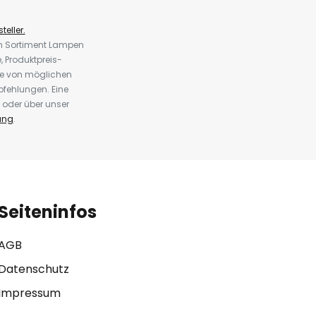
teller.
em Sortiment Lampen
 Produktpreis-
te von möglichen
fehlungen. Eine
 oder über unser
ung
.
Seiteninfos
AGB
Datenschutz
Impressum