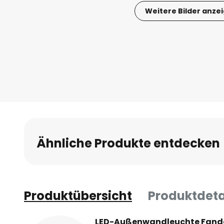
Weitere Bilder anze
Zum
Anfang
der
Bildgalerie
springen
Ähnliche Produkte entdecken
Produktübersicht
Produktdeta
LED-Außenwandleuchte Fando 