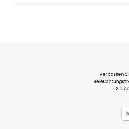
Die Außenwandleuchte Fando kom
Technik, flexible Einstellmöglic
Design zu einer idealen Beleucht
Außenbereich.
Verpassen Si
Beleuchtungstre
Sie b