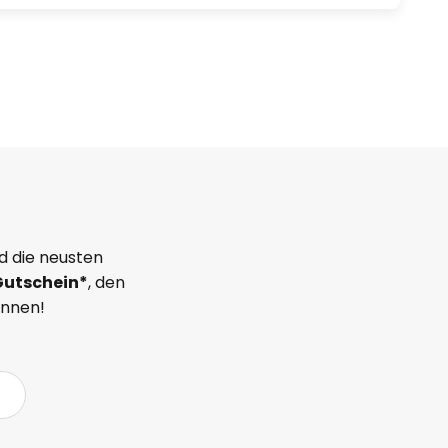
d die neusten
Gutschein*
, den
önnen!