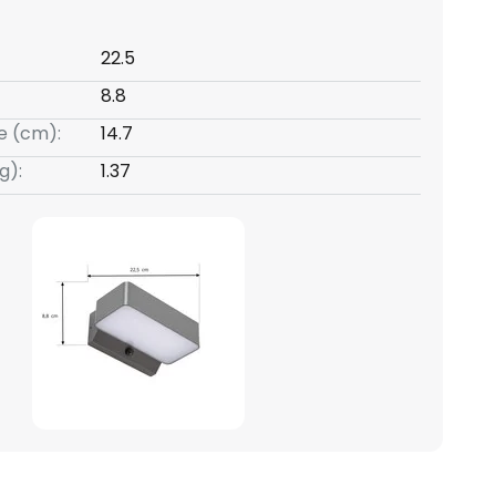
22.5
8.8
e (cm):
14.7
g):
1.37