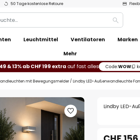
50 Tage kostenlose Retoure
Flexi
Suche
hten
Leuchtmittel
Ventilatoren
Marken
Mehr
49 & 13% ab CHF 199 extra
auf fast alles
Code:
WOW
k
andleuchten mit Bewegungsmelder
Lindby LED-Außenwandleuchte Fando
Lindby LED-Auß
CHF 156