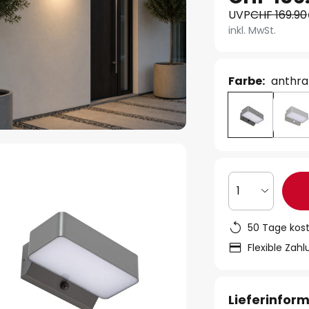
UVP
CHF 169.90
inkl. MwSt.
Farbe:
anthra
1
50 Tage kos
Flexible Zah
Lieferinfor