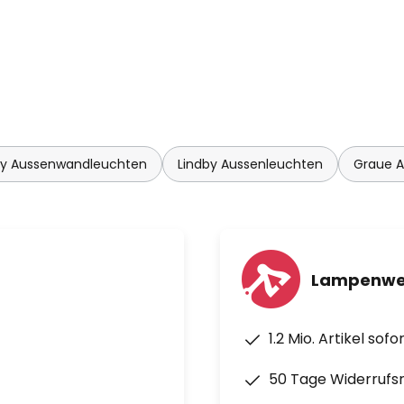
er, mit dem zwischen drei
er integrierte
matische und energieeffiziente
licht. Die wichtigsten
by Aussenwandleuchten
Lindby Aussenleuchten
Graue A
eter
Lampenwel
Sekunden bis 10 Minuten
1.2 Mio. Artikel sof
50 Tage Widerrufs
on 2 bis 2000 Lux