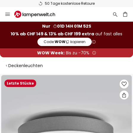
50 Tage kostenlose Retoure
Zum
Inhalt
springen
Nur
01D 14H 01M 51S
10% ab CHF 149 & 13% ab CHF 199 extra
auf fast alles
he
Code:
WOW
kopieren
WOW Week:
Bis zu -70%
Deckenleuchten
Zum
Letzte Stücke
Ende
der
Bildgalerie
springen