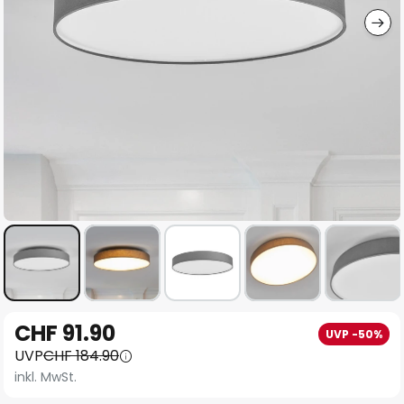
Zum
CHF 91.90
UVP -50%
Anfang
UVP
CHF 184.90
der
inkl. MwSt.
Bildgalerie