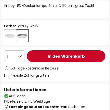
springen
Lindby LED-Deckenlampe Saira, Ø 50 cm, grau, Textil
Farbe:
grau / weiß
In den Warenkorb
1
50 Tage kostenlose Retoure
Flexible Zahlungsarten
Lieferinformationen
Auf Lager
Lieferzeit: 2 - 5 Werktage
Fest eingebautes Leuchtmittel
enthalten