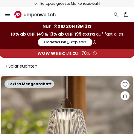
Europas grösste Markenauswahl
Zum
Inhalt
springen
Nur
01D 20H 13M 31S
10% ab CHF 149 & 13% ab CHF 199 extra
auf fast alles
he
Code:
WOW
kopieren
WOW Week:
Bis zu -70%
Solarleuchten
Zum
+ extra Mengenrabatt
Ende
der
Bildgalerie
springen