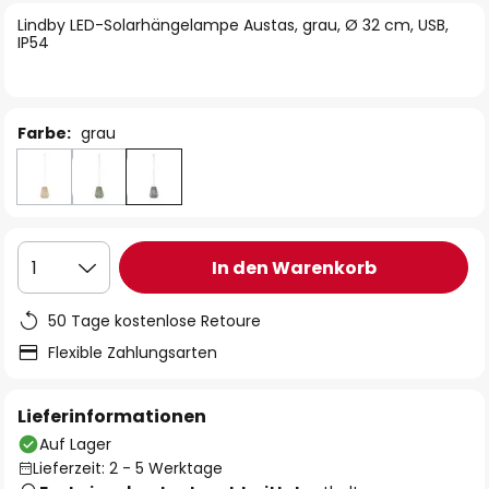
springen
Lindby LED-Solarhängelampe Austas, grau, Ø 32 cm, USB,
IP54
Farbe:
grau
In den Warenkorb
1
50 Tage kostenlose Retoure
Flexible Zahlungsarten
Lieferinformationen
Auf Lager
Lieferzeit: 2 - 5 Werktage