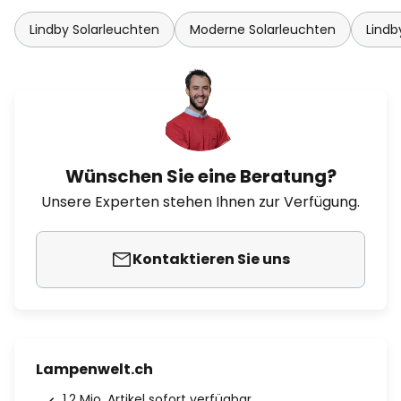
Lindby Solarleuchten
Moderne Solarleuchten
Lindb
Wünschen Sie eine Beratung?
Unsere Experten stehen Ihnen zur Verfügung.
Kontaktieren Sie uns
Lampenwelt.ch
1.2 Mio. Artikel sofort verfügbar