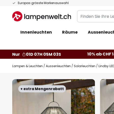
Zum
Europas grösste Markenauswahl
Inhalt
Finden
springen
Sie
Ihre
Innenleuchten
Räume
Aussenleuc
Leuchte...
10% ab CHF 1
Nur
01D 07H 05M 02S
Lampen & Leuchten
Aussenleuchten
Solarleuchten
Lindby LE
Zum
Ende
+ extra Mengenrabatt
der
Bildgalerie
springen