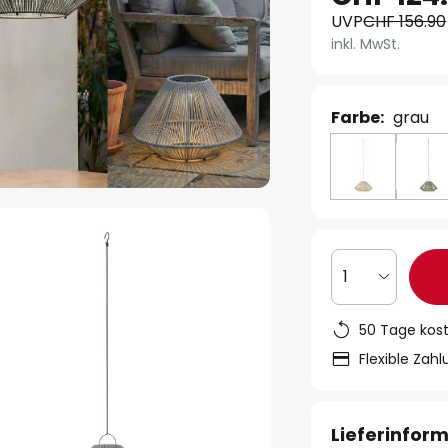
UVP
CHF 156.90
inkl. MwSt.
Farbe:
grau
1
50 Tage kos
Flexible Zah
Lieferinfor