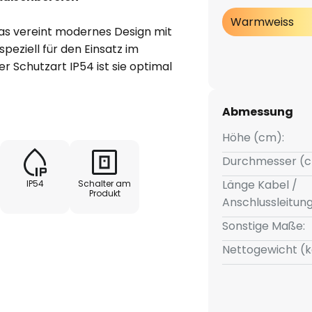
Warmweiss
as vereint modernes Design mit
speziell für den Einsatz im
r Schutzart IP54 ist sie optimal
chützt, was sie ideal für
 integrierte LED-Lichtquelle
Abmessung
mit 3.000 K, das eine angenehme
erialien wie Metall und
Höhe (cm):
lebigkeit und die stilvolle Optik
Durchmesser (c
Länge Kabel /
IP54
Schalter am
h Li-Ion-Akku, der im
Produkt
Anschlussleitun
glicht eine zuverlässige
lieferte USB-C-Kabel eine
Sonstige Maße:
Nettogewicht (k
st es möglich, die Leuchte wie
 Durch die 3-Stufen-