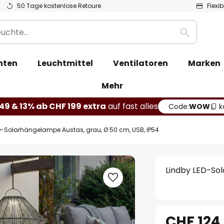
50 Tage kostenlose Retoure
Flexi
Suche
hten
Leuchtmittel
Ventilatoren
Marken
Mehr
49 & 13% ab CHF 199 extra
auf fast alles
Code:
WOW
k
D-Solarhängelampe Austas, grau, Ø 50 cm, USB, IP54
Lindby LED-Sol
CHF 124