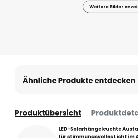
Weitere Bilder anze
Zum
Anfang
der
Bildgalerie
springen
Ähnliche Produkte entdecken
Produktübersicht
Produktdeta
LED-Solarhängeleuchte Austa
für stimmungsvolles Licht im