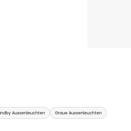
-Funktion lässt sie sich zudem
 Schalters in drei
ligkeit dimmen: 100 %, 50 % und
Lindby Aussenleuchten
Graue Aussenleuchten