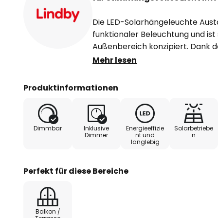
Die LED-Solarhängeleuchte Aust
funktionaler Beleuchtung und ist 
Außenbereich konzipiert. Dank de
gegen Spritzwasser und Staub ges
Mehr lesen
Balkone und Terrassen macht. Die
sorgt für ein warmweißes Licht 
Produktinformationen
Atmosphäre schafft. Robuste Mat
Polyester unterstreichen die Lang
der Leuchte.
Dimmbar
Inklusive
Energieeffizie
Solarbetriebe
Der leistungsstarke 3,7V 3600mA
Dimmer
nt und
n
langlebig
Lieferumfang enthalten ist, ermö
Beleuchtung, während das mitge
flexible Lademöglichkeit bietet.
Perfekt für diese Bereiche
3-step-dim + off:
Durch den integrierten Schalter i
Balkon /
gewohnt ein- und auszuschalten.