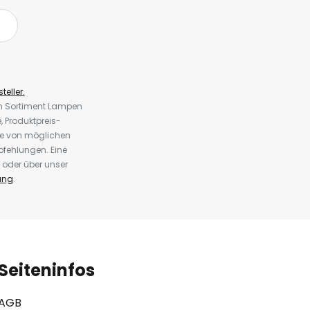
teller.
em Sortiment Lampen
 Produktpreis-
te von möglichen
fehlungen. Eine
 oder über unser
ung
.
Seiteninfos
AGB