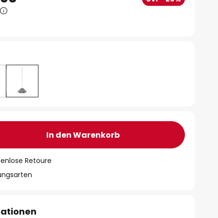
In den Warenkorb
tenlose Retoure
lungsarten
mationen