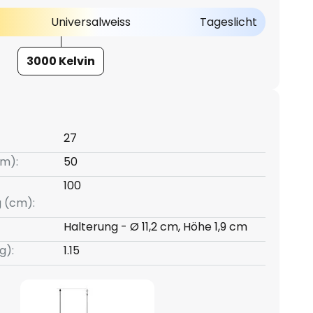
Universalweiss
Tageslicht
3000 Kelvin
27
m):
50
100
g (cm):
Halterung - Ø 11,2 cm, Höhe 1,9 cm
g):
1.15