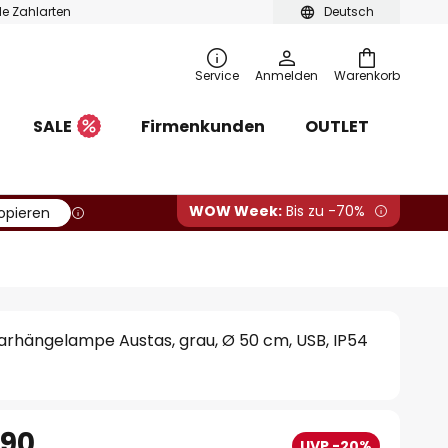
ble Zahlarten
Deutsch
Service
Anmelden
Warenkorb
SALE
Firmenkunden
OUTLET
WOW Week:
Bis zu -70%
opieren
arhängelampe Austas, grau, Ø 50 cm, USB, IP54
.90
UVP -20%