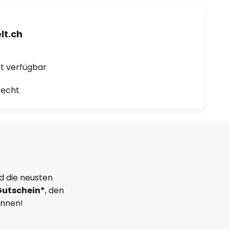
t.ch
ort verfügbar
recht
d die neusten
Gutschein*
, den
önnen!