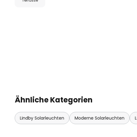
Terrasse
Dimmtechnik mit integrierter Off
durch mehrmaliges Betätigen des
unterschiedliche Stufen ihrer Hel
20 %.
Ähnliche Kategorien
Lindby Solarleuchten
Moderne Solarleuchten