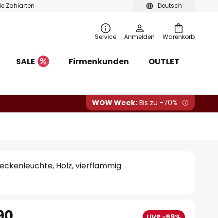
ble Zahlarten
Deutsch
Service
Anmelden
Warenkorb
SALE
Firmenkunden
OUTLET
WOW Week:
Bis zu -70%
Deckenleuchte, Holz, vierflammig
90
UVP -59%