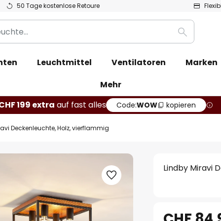
50 Tage kostenlose Retoure
Flexi
Suche
hten
Leuchtmittel
Ventilatoren
Marken
Mehr
CHF 199 extra
auf fast alles
Code:
WOW
kopieren
ravi Deckenleuchte, Holz, vierflammig
Lindby Miravi 
CHF 84.