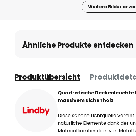
Weitere Bilder anze
Zum
Anfang
der
Bildgalerie
Ähnliche Produkte entdecken
springen
Produktübersicht
Produktdeta
Quadratische Deckenleuchte 
massivem Eichenholz
Diese schöne Lichtquelle vereint
natürliche Elemente dank der u
Materialkombination von Metall u