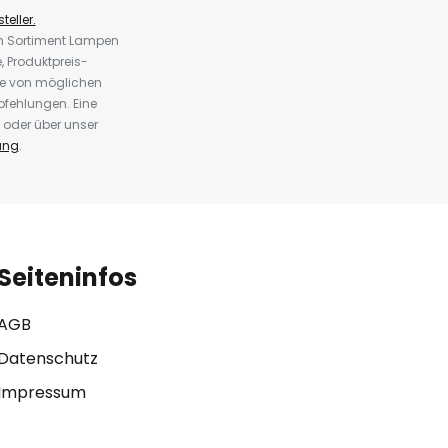
teller.
em Sortiment Lampen
 Produktpreis-
te von möglichen
fehlungen. Eine
 oder über unser
ung
.
Seiteninfos
AGB
Datenschutz
Impressum