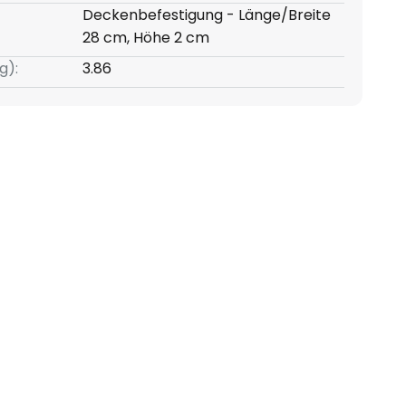
Deckenbefestigung - Länge/Breite
28 cm, Höhe 2 cm
g):
3.86