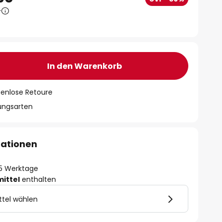
0
In den Warenkorb
tenlose Retoure
lungsarten
mationen
- 5 Werktage
mittel
enthalten
ttel wählen