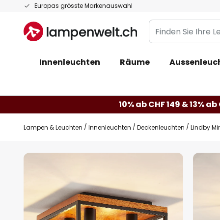
Zum
Europas grösste Markenauswahl
Inhalt
Finden
springen
Sie
Ihre
Innenleuchten
Räume
Aussenleuc
Leuchte...
10% ab CHF 149 & 13% ab 
Lampen & Leuchten
Innenleuchten
Deckenleuchten
Lindby Mi
Zum
Ende
der
Bildgalerie
springen