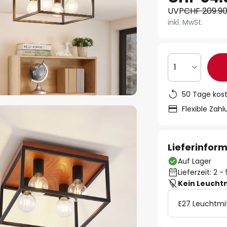
UVP
CHF 209.9
inkl. MwSt.
1
50 Tage kos
Flexible Zah
Lieferinfor
Auf Lager
Lieferzeit: 2 
Kein Leucht
E27 Leuchtmi