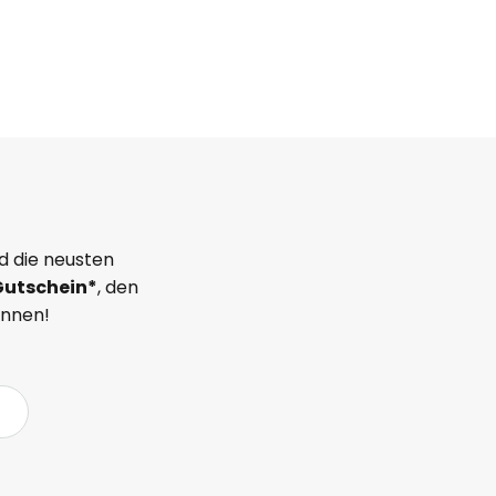
d die neusten
Gutschein*
, den
önnen!