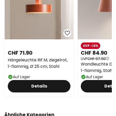
UVP -13%
CHF 71.90
CHF 84.90
UVP
CHF 97.90
Hängeleuchte Rif M, ziegelrot,
Wandleuchte Dunk
1-flammig, Ø 25 cm, Stahl
1-flammig, Stahl,
Auf Lager
Auf Lager
Details
Detai
Ähnliche Kategorien