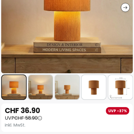
Zum
CHF 36.90
UVP -37%
Anfang
UVP
CHF 58.90
der
inkl. MwSt.
Bildgalerie