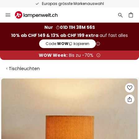
50 Tage kostenlose Retoure
Zum
Inhalt
springen
Nur
01D 11H 38M 55S
10% ab CHF 149 & 13% ab CHF 199 extra
auf fast alles
he
Code:
WOW
kopieren
WOW Week:
Bis zu -70%
Tischleuchten
Zum
Ende
der
Bildgalerie
springen