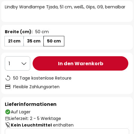
springen
Lindby Wandlampe Tjada, 51 cm, weiß, Gips, G9, bemalbar
Breite (cm):
50 cm
21 cm
35 cm
50 cm
In den Warenkorb
1
50 Tage kostenlose Retoure
Flexible Zahlungsarten
Lieferinformationen
Auf Lager
Lieferzeit: 2 - 5 Werktage
Kein Leuchtmittel
enthalten