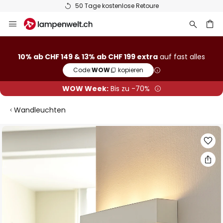
50 Tage kostenlose Retoure
Zum
Inhalt
springen
10% ab CHF 149 & 13% ab CHF 199 extra
auf fast alles
he
Code:
WOW
kopieren
WOW Week:
Bis zu -70%
Wandleuchten
Zum
Ende
der
Bildgalerie
springen