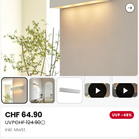
Zum
CHF 64.90
UVP -48%
Anfang
UVP
CHF 124.90
der
inkl. MwSt.
Bildgalerie