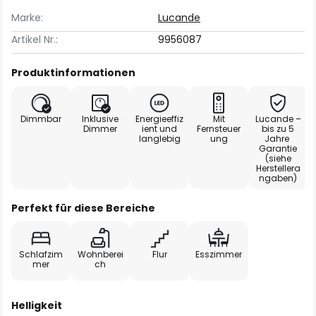
Marke:
Lucande
Artikel Nr.:
9956087
Produktinformationen
Dimmbar
Inklusive
Energieeffiz
Mit
Lucande –
Dimmer
ient und
Fernsteuer
bis zu 5
langlebig
ung
Jahre
Garantie
(siehe
Herstellera
ngaben)
Perfekt für diese Bereiche
Schlafzim
Wohnberei
Flur
Esszimmer
mer
ch
Helligkeit