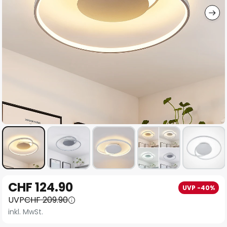
Zum
CHF 124.90
UVP -40%
Anfang
UVP
CHF 209.90
der
inkl. MwSt.
Bildgalerie