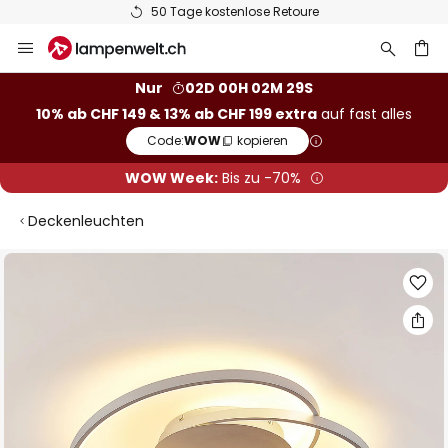
50 Tage kostenlose Retoure
Zum
Inhalt
springen
Nur
02D 00H 02M 28S
10% ab CHF 149 & 13% ab CHF 199 extra
auf fast alles
he
Code:
WOW
kopieren
WOW Week:
Bis zu -70%
Deckenleuchten
Zum
Ende
der
Bildgalerie
springen