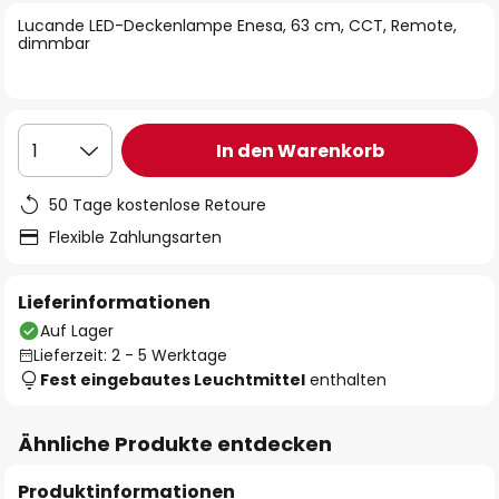
springen
Lucande LED-Deckenlampe Enesa, 63 cm, CCT, Remote,
dimmbar
In den Warenkorb
1
50 Tage kostenlose Retoure
Flexible Zahlungsarten
Lieferinformationen
Auf Lager
Lieferzeit: 2 - 5 Werktage
Fest eingebautes Leuchtmittel
enthalten
Ähnliche Produkte entdecken
Produktinformationen