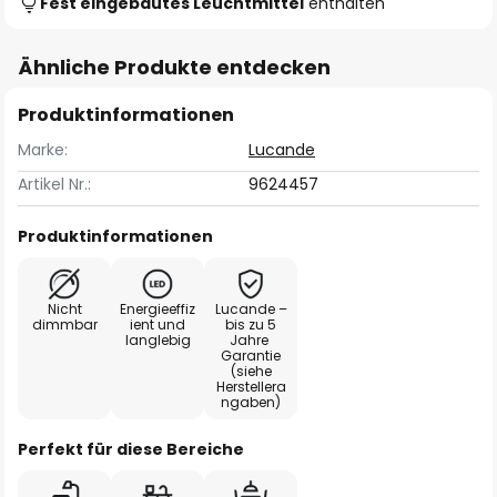
Fest eingebautes Leuchtmittel
enthalten
Ähnliche Produkte entdecken
Produktinformationen
Marke:
Lucande
Artikel Nr.:
9624457
Produktinformationen
Nicht
Energieeffiz
Lucande –
dimmbar
ient und
bis zu 5
langlebig
Jahre
Garantie
(siehe
Herstellera
ngaben)
Perfekt für diese Bereiche