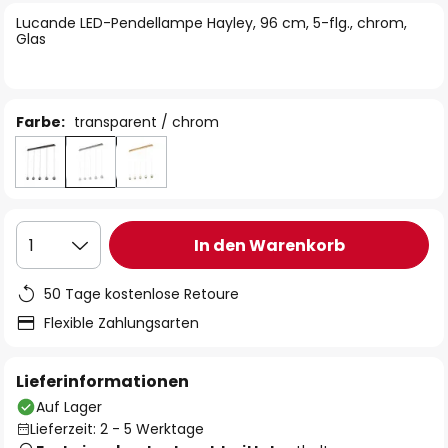
springen
Lucande LED-Pendellampe Hayley, 96 cm, 5-flg., chrom,
Glas
Farbe:
transparent / chrom
In den Warenkorb
1
50 Tage kostenlose Retoure
Flexible Zahlungsarten
Lieferinformationen
Auf Lager
Lieferzeit: 2 - 5 Werktage