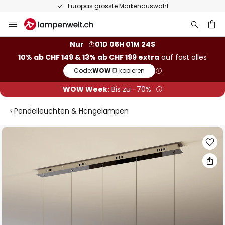
Europas grösste Markenauswahl
Zum
Inhalt
springen
Nur
01D 05H 01M 23S
10% ab CHF 149 & 13% ab CHF 199 extra
auf fast alles
he
Code:
WOW
kopieren
WOW Week:
Bis zu -70%
Pendelleuchten & Hängelampen
Zum
Ende
der
Bildgalerie
springen