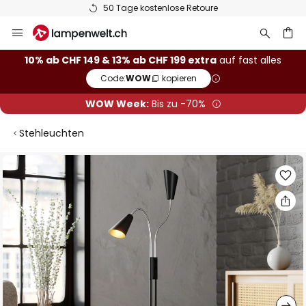
50 Tage kostenlose Retoure
Zum
Inhalt
springen
10% ab CHF 149 & 13% ab CHF 199 extra
auf fast alles
Code:
WOW
kopieren
he
WOW Week:
Bis zu -70%
Stehleuchten
Zum
Ende
der
Bildgalerie
springen