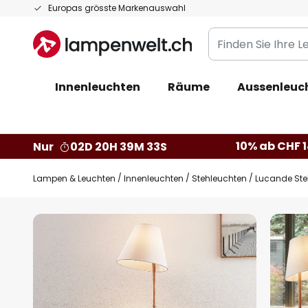
Zum
Europas grösste Markenauswahl
Inhalt
Finden
springen
Sie
Ihre
Innenleuchten
Räume
Aussenleuc
Leuchte...
10% ab CHF 1
Nur
02D 20H 39M 32S
Lampen & Leuchten
Innenleuchten
Stehleuchten
Lucande Steh
Zum
Ende
der
Bildgalerie
springen