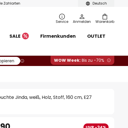
ble Zahlarten
Deutsch
Service
Anmelden
Warenkorb
SALE
Firmenkunden
OUTLET
WOW Week:
Bis zu -70%
opieren
chte Jinda, weiß, Holz, Stoff, 160 cm, E27
.90
UVP -34%