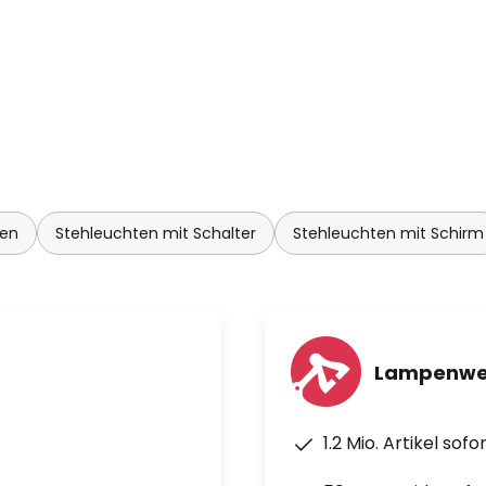
und darüber hinaus können für
per Schalter dimmbare
oder solche, die eine besonders
ten
Stehleuchten mit Schalter
Stehleuchten mit Schirm
Lampenwel
1.2 Mio. Artikel sof