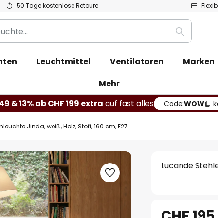
50 Tage kostenlose Retoure
Flexi
Suche
hten
Leuchtmittel
Ventilatoren
Marken
Mehr
49 & 13% ab CHF 199 extra
auf fast alles
Code:
WOW
k
leuchte Jinda, weiß, Holz, Stoff, 160 cm, E27
Lucande Stehleu
CHF 195