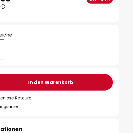
0
 eiche
In den Warenkorb
tenlose Retoure
lungsarten
mationen