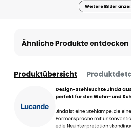
Weitere Bilder anze
Zum
Anfang
der
Bildgalerie
Ähnliche Produkte entdecken
springen
Produktübersicht
Produktdeta
Design-Stehleuchte Jinda aus
perfekt für den Wohn- und Sc
Jinda ist eine Stehlampe, die eine 
Formensprache mit unkonventione
edle Neuinterpretation skandina