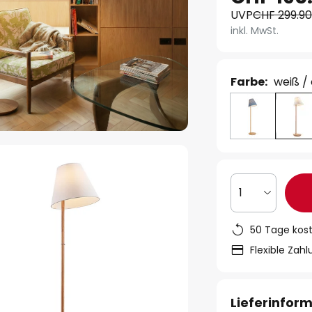
UVP
CHF 299.9
inkl. MwSt.
Farbe:
weiß /
1
50 Tage kos
Flexible Zah
Lieferinfor