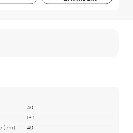
40
160
e (cm):
40