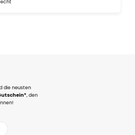
recht
d die neusten
Gutschein*
, den
önnen!