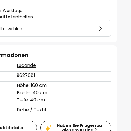
- 5 Werktage
mittel
enthalten
ttel wählen
ormationen
Lucande
9627081
Höhe: 160 cm
Breite: 40 cm
Tiefe: 40 cm
Eiche / Textil
Haben Sie Fragen zu
duktdetails
diesem Artikel?