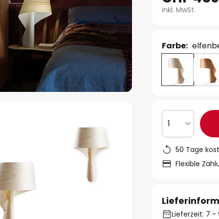
inkl. MwSt.
Farbe:
elfenb
1
50 Tage kos
Flexible Zah
Lieferinfor
Lieferzeit: 7