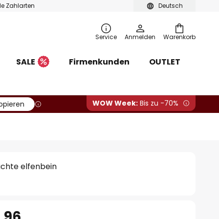
ble Zahlarten
Deutsch
Service
Anmelden
Warenkorb
SALE
Firmenkunden
OUTLET
WOW Week:
Bis zu -70%
opieren
uchte elfenbein
.96