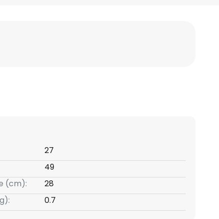
27
49
e (cm):
28
g):
0.7