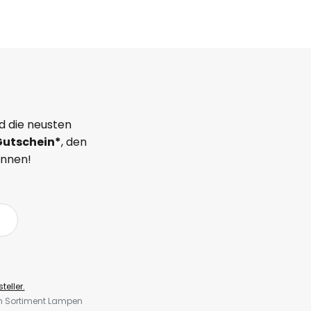
d die neusten
Gutschein*
, den
önnen!
teller.
em Sortiment Lampen