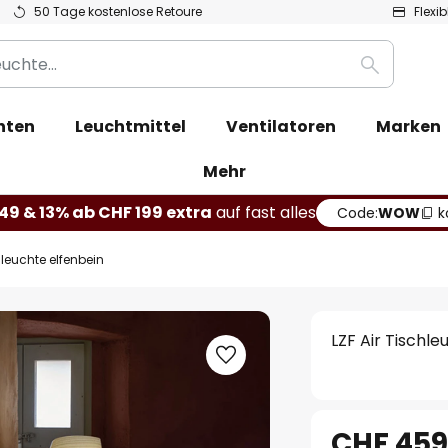
50 Tage kostenlose Retoure
Flexi
Suche
hten
Leuchtmittel
Ventilatoren
Marken
Mehr
49 & 13% ab CHF 199 extra
auf fast alles
Code:
WOW
k
hleuchte elfenbein
LZF Air Tischle
CHF 459