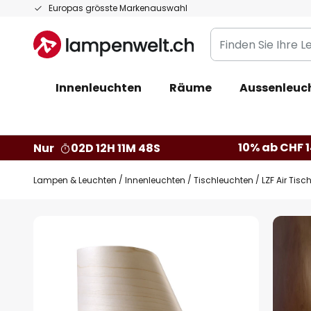
Zum
Europas grösste Markenauswahl
Inhalt
Finden
springen
Sie
Ihre
Innenleuchten
Räume
Aussenleuc
Leuchte...
10% ab CHF 1
Nur
02D 12H 11M 47S
Lampen & Leuchten
Innenleuchten
Tischleuchten
LZF Air Tisc
Zum
Ende
der
Bildgalerie
springen