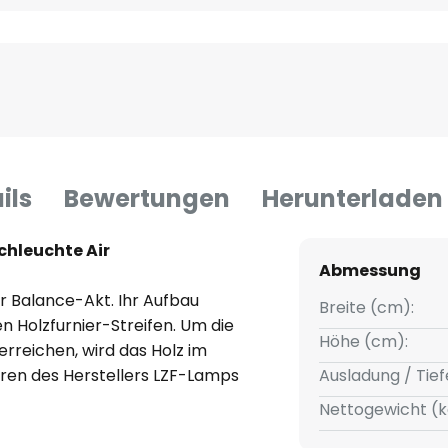
ils
Bewertungen
Herunterladen
chleuchte Air
Abmessung
er Balance-Akt. Ihr Aufbau
Breite (cm):
n Holzfurnier-Streifen. Um die
Höhe (cm):
reichen, wird das Holz im
ren des Herstellers LZF-Lamps
Ausladung / Tief
nd dünnen Band verarbeitet.
Nettogewicht (k
xiert. Das Licht wird nach oben