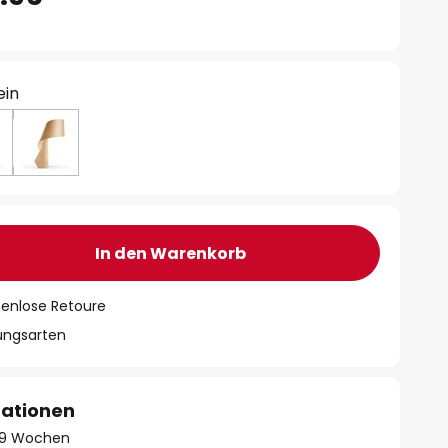
ein
In den Warenkorb
tenlose Retoure
lungsarten
mationen
 - 9 Wochen