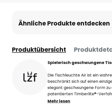
Ähnliche Produkte entdecken
Produktübersicht
Produktdeta
Spielerisch geschwungene Tis
Die Tischleuchte Air ist ein wahr
beschränkt sich auf einen einzige
elegant geschwungene Form zu er
patentierten Timberlite®-Verfah
zu einem besonders biegsamen u
Mehr lesen
Durch zwei Ösen wird die Form fi