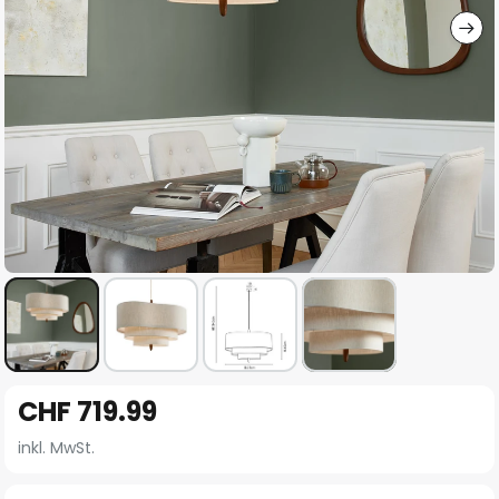
Zum
CHF 719.99
Anfang
der
inkl. MwSt.
Bildgalerie