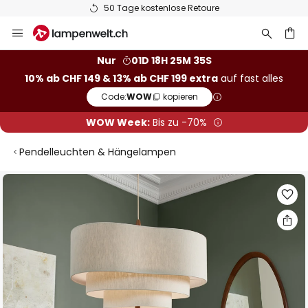
50 Tage kostenlose Retoure
Zum
Inhalt
springen
Nur
01D 18H 25M 34S
10% ab CHF 149 & 13% ab CHF 199 extra
auf fast alles
he
Code:
WOW
kopieren
WOW Week:
Bis zu -70%
Pendelleuchten & Hängelampen
Zum
Ende
der
Bildgalerie
springen