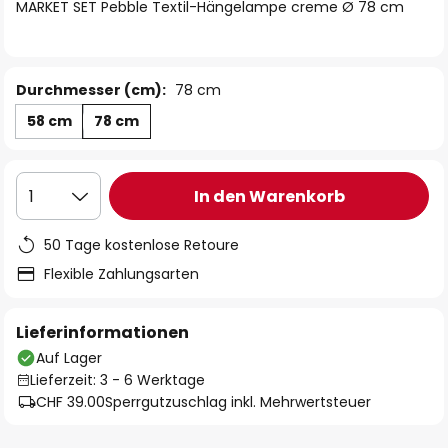
springen
MARKET SET Pebble Textil-Hängelampe creme Ø 78 cm
Durchmesser (cm):
78 cm
58 cm
78 cm
In den Warenkorb
1
50 Tage kostenlose Retoure
Flexible Zahlungsarten
Lieferinformationen
Auf Lager
Lieferzeit: 3 - 6 Werktage
CHF 39.00
Sperrgutzuschlag inkl. Mehrwertsteuer