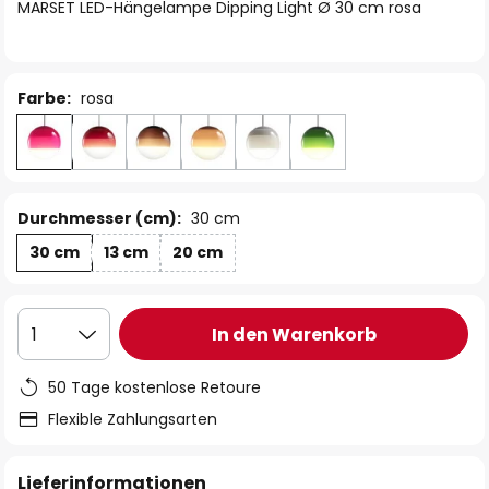
springen
MARSET LED-Hängelampe Dipping Light Ø 30 cm rosa
Farbe:
rosa
Durchmesser (cm):
30 cm
30 cm
13 cm
20 cm
In den Warenkorb
1
50 Tage kostenlose Retoure
Flexible Zahlungsarten
Lieferinformationen