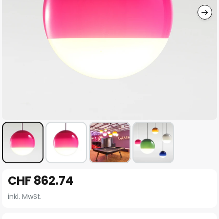
Zum
CHF 862.74
Anfang
der
inkl. MwSt.
Bildgalerie