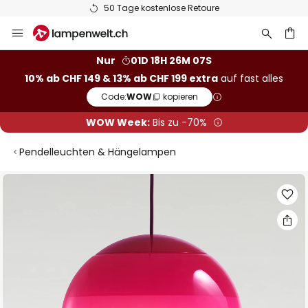
50 Tage kostenlose Retoure
Zum
Inhalt
springen
Nur
01D 18H 26M 07S
10% ab CHF 149 & 13% ab CHF 199 extra
auf fast alles
he
Code:
WOW
kopieren
WOW Week:
Bis zu -70%
Pendelleuchten & Hängelampen
Zum
Ende
der
Bildgalerie
springen