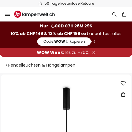
50 Tage kostenlose Retoure
Zum
Inhalt
springen
Nur
00D 07H 26M 29S
10% ab CHF 149 & 13% ab CHF 199 extra
auf fast alles
he
Code:
WOW
kopieren
WOW Week:
Bis zu -70%
Pendelleuchten & Hängelampen
Zum
Ende
der
Bildgalerie
springen