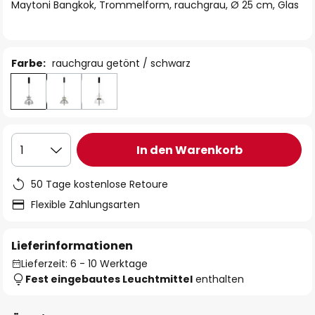
springen
Maytoni Bangkok, Trommelform, rauchgrau, Ø 25 cm, Glas
Farbe:
rauchgrau getönt / schwarz
In den Warenkorb
1
50 Tage kostenlose Retoure
Flexible Zahlungsarten
Lieferinformationen
Lieferzeit: 6 - 10 Werktage
Fest eingebautes Leuchtmittel
enthalten