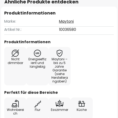
Ähnliche Produkte entdecken
Produktinformationen
Marke:
Maytoni
Artikel Nr.:
10036580
Produktinformationen
Nicht
Energieeffiz
Maytoni –
dimmbar
ient und
bis zu 5
langlebig
Jahre
Garantie
(siehe
Herstellera
ngaben)
Perfekt für diese Bereiche
Wohnberei
Flur
Esszimmer
Küche
ch