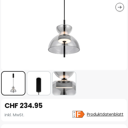
Zum
CHF 234.95
Anfang
der
Produktdatenblatt
inkl. MwSt.
Bildgalerie