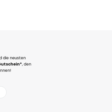
d die neusten
Gutschein*
, den
önnen!