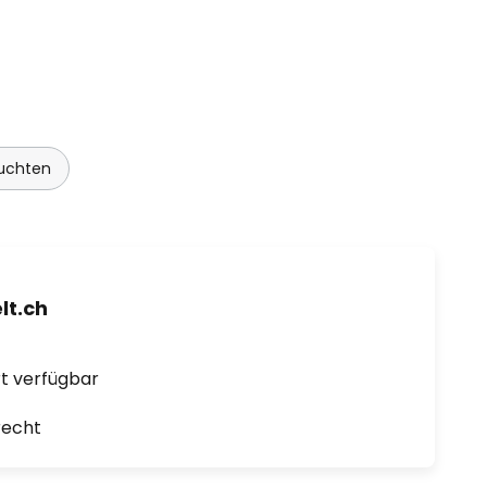
uchten
t.ch
ort verfügbar
recht