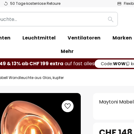
50 Tage kostenlose Retoure
Flexi
Suche
hten
Leuchtmittel
Ventilatoren
Marken
Mehr
49 & 13% ab CHF 199 extra
auf fast alles
Code:
WOW
k
bell Wandleuchte aus Glas, kupfer
Maytoni Mabel
CHF 148