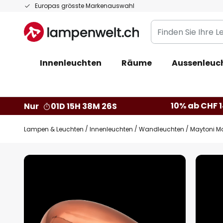
Zum
Europas grösste Markenauswahl
Inhalt
Finden
springen
Sie
Ihre
Innenleuchten
Räume
Aussenleuc
Leuchte...
10% ab CHF 1
Nur
01D 15H 38M 25S
Lampen & Leuchten
Innenleuchten
Wandleuchten
Maytoni Ma
Zum
Ende
der
Bildgalerie
springen