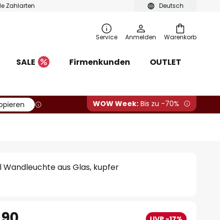
ble Zahlarten
Deutsch
Service
Anmelden
Warenkorb
SALE
Firmenkunden
OUTLET
WOW Week:
Bis zu -70%
opieren
l Wandleuchte aus Glas, kupfer
.90
UVP -17%