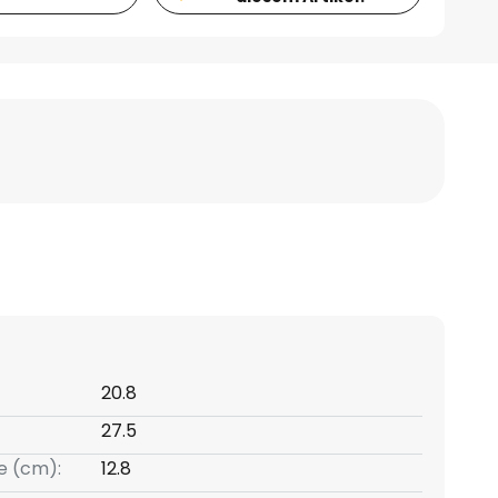
20.8
27.5
e (cm):
12.8