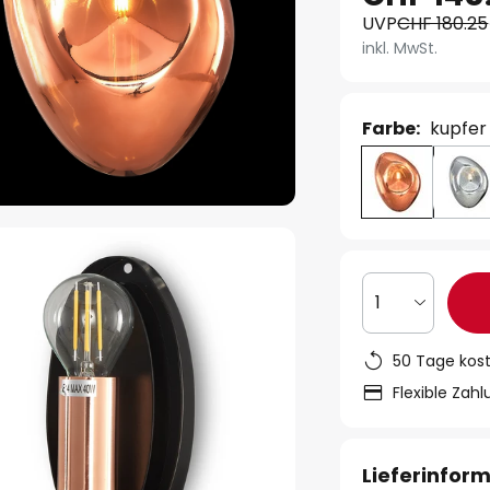
UVP
CHF 180.25
inkl. MwSt.
Farbe:
kupfer
1
50 Tage kos
Flexible Zah
Lieferinfor