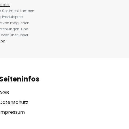
teller.
em Sortiment Lampen
 Produktpreis-
te von möglichen
fehlungen. Eine
 oder über unser
ung
.
Seiteninfos
AGB
Datenschutz
Impressum