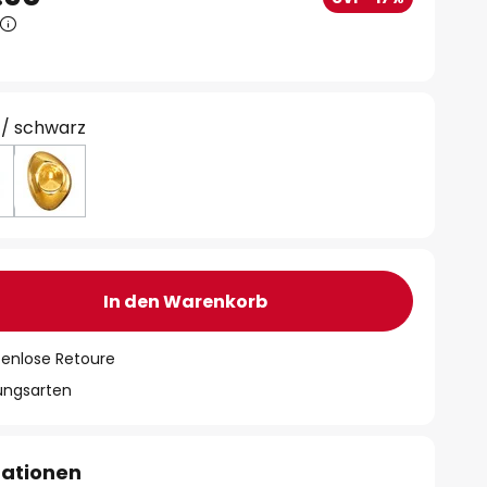
 / schwarz
In den Warenkorb
tenlose Retoure
lungsarten
mationen