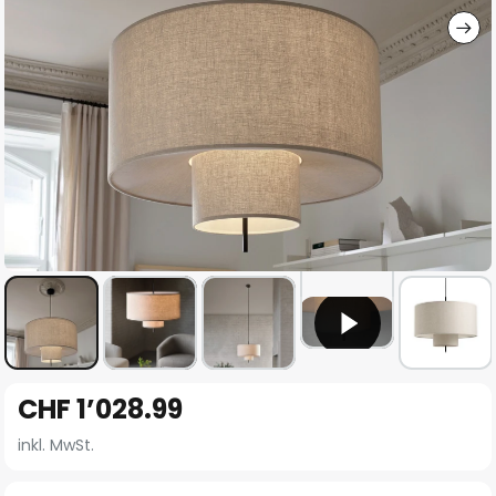
Zum
CHF 1’028.99
Anfang
der
inkl. MwSt.
Bildgalerie