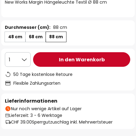
springen
New Works Margin Hängeleuchte Textil Ø 88 cm
Durchmesser (cm):
88 cm
48 cm
68 cm
88 cm
In den Warenkorb
1
50 Tage kostenlose Retoure
Flexible Zahlungsarten
Lieferinformationen
Nur noch wenige Artikel auf Lager
Lieferzeit: 3 - 6 Werktage
CHF 39.00
Sperrgutzuschlag inkl. Mehrwertsteuer