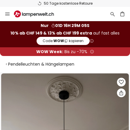
50 Tage kostenlose Retoure
Zum
Inhalt
springen
Nur
01D 16H 29M 04S
10% ab CHF 149 & 13% ab CHF 199 extra
auf fast alles
he
Code:
WOW
kopieren
WOW Week:
Bis zu -70%
Pendelleuchten & Hängelampen
Zum
Ende
der
Bildgalerie
springen