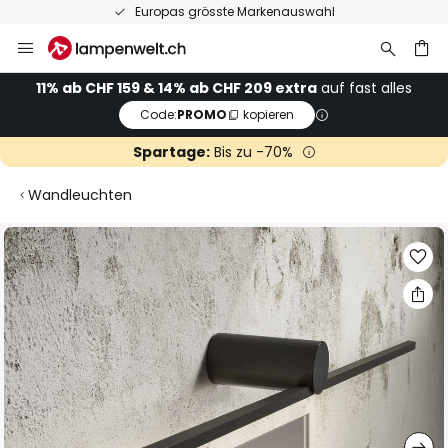
Europas grösste Markenauswahl
Zum
Inhalt
springen
11% ab CHF 159 & 14% ab CHF 209 extra
auf fast alles
Code:
PROMO
kopieren
he
Spartage:
Bis zu -70%
Wandleuchten
Zum
Ende
der
Bildgalerie
springen