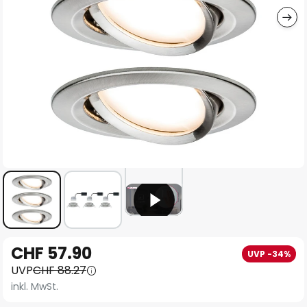
Zum
CHF 57.90
UVP -34%
Anfang
UVP
CHF 88.27
der
inkl. MwSt.
Bildgalerie