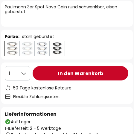
springen
Paulmann 3er Spot Nova Coin rund schwenkbar, eisen
gebürstet
Farbe:
stahl gebürstet
In den Warenkorb
1
50 Tage kostenlose Retoure
Flexible Zahlungsarten
Lieferinformationen
Auf Lager
Lieferzeit: 2 - 5 Werktage