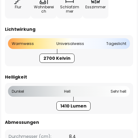
Flur
Wohnberei
Schlafzim
Esszimmer
ch
mer
Lichtwirkung
Warmweiss
Universalweiss
Tageslicht
2700 Kelvin
Helligkeit
Dunkel
Hell
Sehr hell
1410 Lumen
Abmessungen
Durchmesser (cm):
8.4