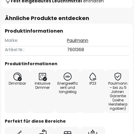
Fest eingebautes Leuchtmittel
enthalten
Ähnliche Produkte entdecken
Produktinformationen
Marke:
Paulmann
Artikel Nr.:
7601368
Produktinformationen
Dimmbar
Inklusive
Energieeffiz
IP23
Paulmann
Dimmer
ient und
– bis zu 5
langlebig
Jahren
Garantie
(siehe
Herstellera
ngaben)
Perfekt für diese Bereiche