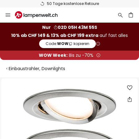
50 Tage kostenlose Retoure
Zum
Inhalt
springen
Nur
02D 05H 43M 55S
10% ab CHF 149 & 13% ab CHF 199 extra
auf fast alles
he
Code:
WOW
kopieren
WOW Week:
Bis zu -70%
Einbaustrahler, Downlights
Zum
Ende
der
Bildgalerie
springen