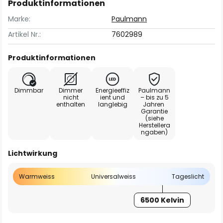
Produktinformationen
Marke:
Paulmann
Artikel Nr.:
7602989
Produktinformationen
Dimmbar
Dimmer
Energieeffiz
Paulmann
nicht
ient und
– bis zu 5
enthalten
langlebig
Jahren
Garantie
(siehe
Herstellera
ngaben)
Lichtwirkung
Warmweiss
Universalweiss
Tageslicht
6500 Kelvin