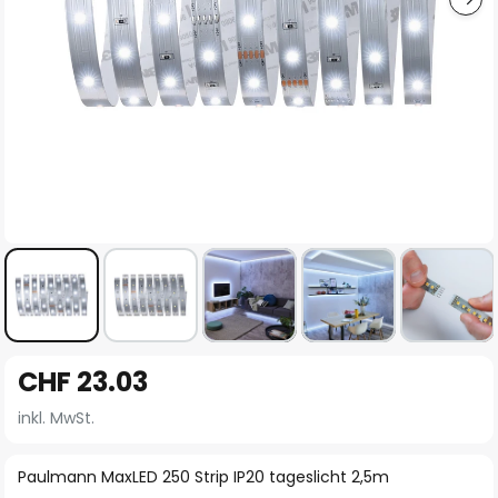
Zum
CHF 23.03
Anfang
der
inkl. MwSt.
Bildgalerie
springen
Paulmann MaxLED 250 Strip IP20 tageslicht 2,5m