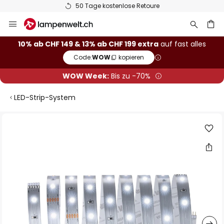
50 Tage kostenlose Retoure
Zum
Inhalt
springen
10% ab CHF 149 & 13% ab CHF 199 extra
auf fast alles
Code:
WOW
kopieren
he
WOW Week:
Bis zu -70%
LED-Strip-System
Zum
Ende
der
Bildgalerie
springen