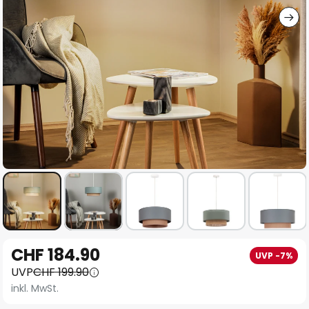
Zum
CHF 184.90
UVP -7%
Anfang
UVP
CHF 199.90
der
inkl. MwSt.
Bildgalerie