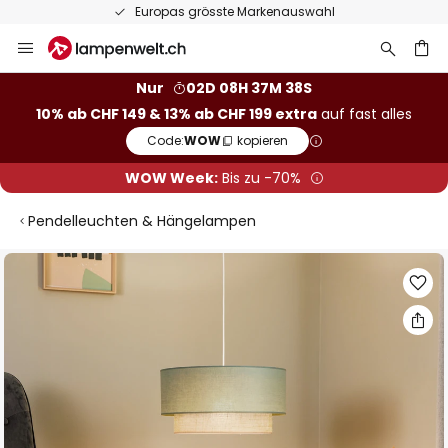
Europas grösste Markenauswahl
Zum
Inhalt
springen
Nur
02D 08H 37M 38S
10% ab CHF 149 & 13% ab CHF 199 extra
auf fast alles
he
Code:
WOW
kopieren
WOW Week:
Bis zu -70%
Pendelleuchten & Hängelampen
Zum
Ende
der
Bildgalerie
springen