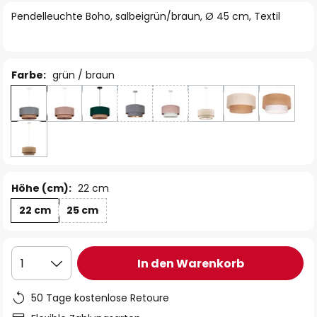
springen
Pendelleuchte Boho, salbeigrün/braun, Ø 45 cm, Textil
Farbe:
grün / braun
Höhe (cm):
22 cm
22 cm
25 cm
In den Warenkorb
1
50 Tage kostenlose Retoure