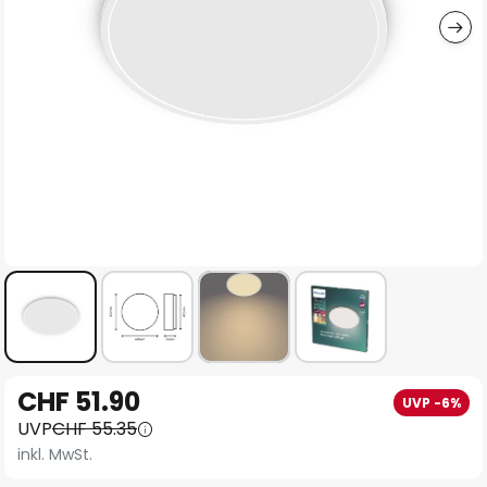
Zum
CHF 51.90
UVP -6%
Anfang
UVP
CHF 55.35
der
inkl. MwSt.
Bildgalerie