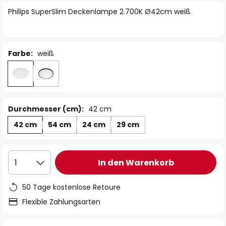
springen
Philips SuperSlim Deckenlampe 2.700K Ø42cm weiß
Farbe:
weiß
Durchmesser (cm):
42 cm
42 cm
54 cm
24 cm
29 cm
In den Warenkorb
1
50 Tage kostenlose Retoure
Flexible Zahlungsarten