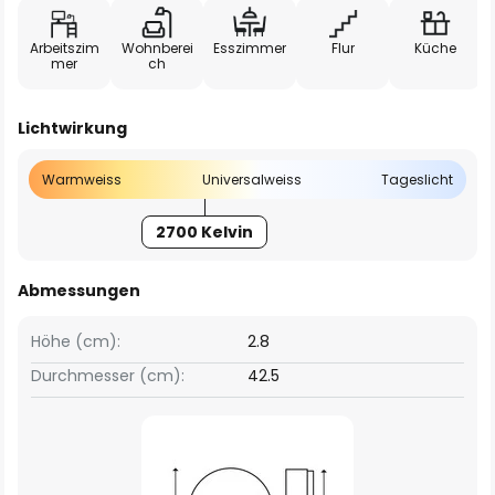
Arbeitszim
Wohnberei
Esszimmer
Flur
Küche
mer
ch
Lichtwirkung
Warmweiss
Universalweiss
Tageslicht
2700 Kelvin
Abmessungen
Höhe (cm):
2.8
Durchmesser (cm):
42.5