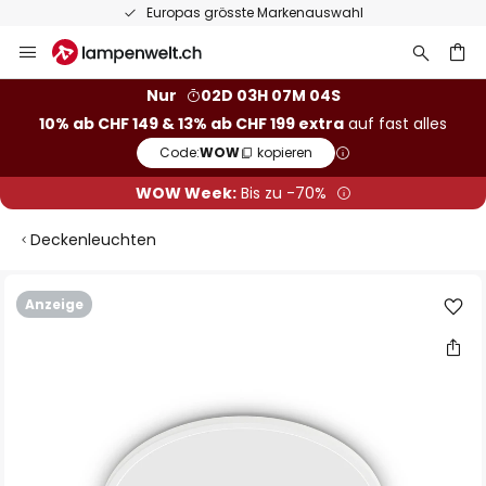
Europas grösste Markenauswahl
Zum
Inhalt
springen
Nur
02D 03H 07M 04S
10% ab CHF 149 & 13% ab CHF 199 extra
auf fast alles
he
Code:
WOW
kopieren
WOW Week:
Bis zu -70%
Deckenleuchten
Zum
Anzeige
Ende
der
Bildgalerie
springen