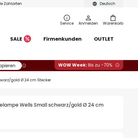
ble Zahlarten
Deutsch
Service
Anmelden
Warenkorb
SALE
Firmenkunden
OUTLET
WOW Week:
Bis zu -70%
opieren
warz/gold Ø 24 cm Stecker
lampe Wells Small schwarz/gold Ø 24 cm