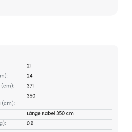
21
m):
24
 (cm):
371
350
g (cm):
Länge Kabel 350 cm
g):
0.8