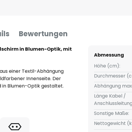
ils
Bewertungen
lschirm in Blumen-Optik, mit
Abmessung
Höhe (cm):
aus einer Textil-Abhängung
Durchmesser (c
ldfarbener Innenseite. Der
d in Blumen-Optik gestaltet.
Abhängung max
e Note in den Wohnbereich und
Länge Kabel /
en dekorativen Akzent. Die
Anschlussleitun
rt das Licht und bewirkt einen
Sonstige Maße:
ngelampe Wells lässt sich
htung des Wohn- oder
Nettogewicht (k
entheke nutzen. Das