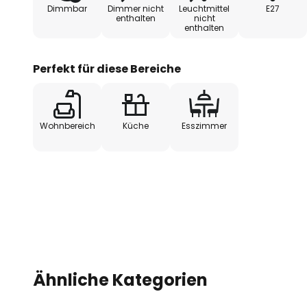
Dimmbar
Dimmer nicht
Leuchtmittel
E27
Leuchtmittel ist nicht inklusive 
enthalten
nicht
enthalten
Dank der Ausstattung mit langem
Stromversorgung über die Steck
Perfekt für diese Bereiche
Wohnbereich
Küche
Esszimmer
Ähnliche Kategorien