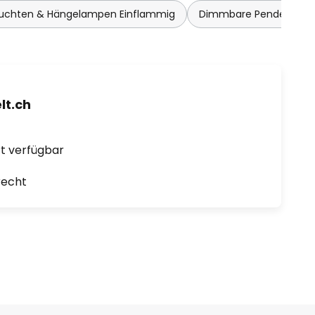
euchten & Hängelampen Einflammig
Dimmbare Pendelleuc
t.ch
ort verfügbar
recht