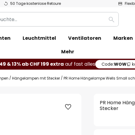
50 Tage kostenlose Retoure
Flexi
Suche
hten
Leuchtmittel
Ventilatoren
Marken
Mehr
49 & 13% ab CHF 199 extra
auf fast alles
Code:
WOW
k
mpen
Hängelampen mit Stecker
PR Home Hängelampe Wells Small sch
PR Home Hänge
Stecker