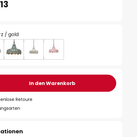
13
z / gold
In den Warenkorb
tenlose Retoure
lungsarten
mationen