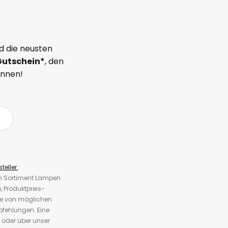
d die neusten
Gutschein*
, den
önnen!
teller.
em Sortiment Lampen
 Produktpreis-
te von möglichen
fehlungen. Eine
 oder über unser