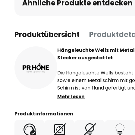
Ähnliche Produkte entdecken
Produktübersicht
Produktdeta
Hängeleuchte Wells mit Metal
Stecker ausgestattet
Die Hängeleuchte Wells besteht 
sowie einem Metallschirm mit go
Schirm ist von Hand gefertigt un
Somit bringt er eine romantisch
Mehr lesen
sorgt zusätzlich für einen schön
goldfarbene Innenseite reflektie
Produktinformationen
besonders warmen Glanz. Die Hä
beispielsweise ideal zur Beleuc
Esszimmertisches oder der Küch