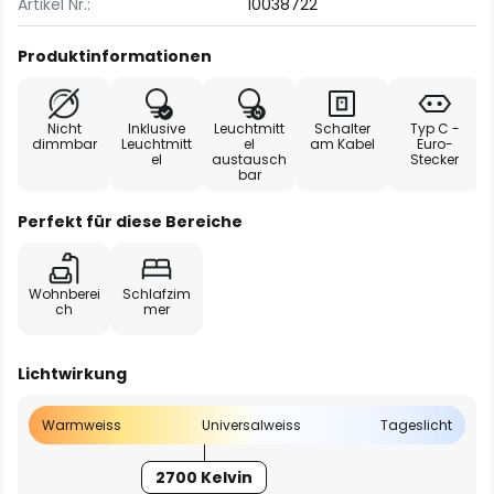
Artikel Nr.:
10038722
Produktinformationen
Nicht
Inklusive
Leuchtmitt
Schalter
Typ C -
dimmbar
Leuchtmitt
el
am Kabel
Euro-
el
austausch
Stecker
bar
Perfekt für diese Bereiche
Wohnberei
Schlafzim
ch
mer
Lichtwirkung
Warmweiss
Universalweiss
Tageslicht
2700 Kelvin