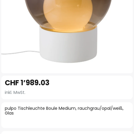
Zum
CHF 1’989.03
Anfang
der
inkl. MwSt.
Bildgalerie
springen
pulpo Tischleuchte Boule Medium, rauchgrau/opal/weiß,
Glas