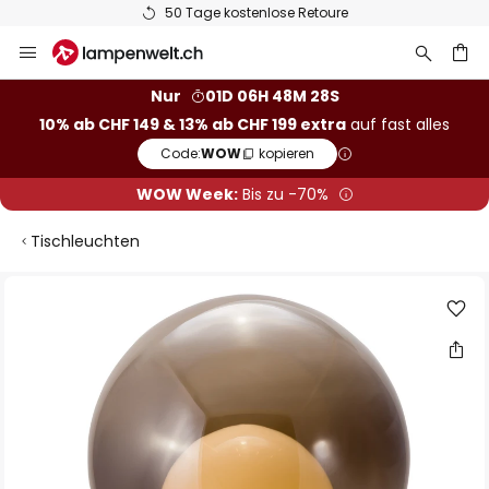
50 Tage kostenlose Retoure
Zum
Inhalt
springen
Nur
01D 06H 48M 28S
10% ab CHF 149 & 13% ab CHF 199 extra
auf fast alles
he
Code:
WOW
kopieren
WOW Week:
Bis zu -70%
Tischleuchten
Zum
Ende
der
Bildgalerie
springen