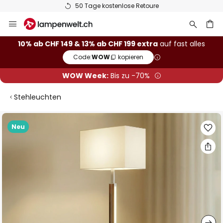
50 Tage kostenlose Retoure
Zum
Inhalt
springen
10% ab CHF 149 & 13% ab CHF 199 extra
auf fast alles
Code:
WOW
kopieren
he
WOW Week:
Bis zu -70%
Stehleuchten
Zum
Neu
Ende
der
Bildgalerie
springen