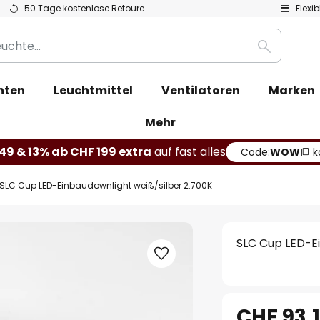
50 Tage kostenlose Retoure
Flexi
Suche
hten
Leuchtmittel
Ventilatoren
Marken
Mehr
49 & 13% ab CHF 199 extra
auf fast alles
Code:
WOW
k
SLC Cup LED-Einbaudownlight weiß/silber 2.700K
SLC Cup LED-Ei
CHF 93.1