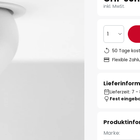
inkl. MwSt.
1
50 Tage kos
Flexible Zah
Lieferinfor
Lieferzeit: 7
Fest eingeb
Produktinf
Marke: