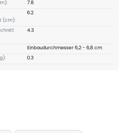
m):
7.8
6.2
t (cm):
chnitt
4.3
Einbaudurchmesser 6,2 - 6,8 cm
g):
0.3