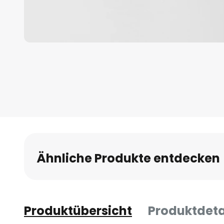
Zum
Anfang
der
Bildgalerie
springen
Ähnliche Produkte entdecken
Produktübersicht
Produktdeta