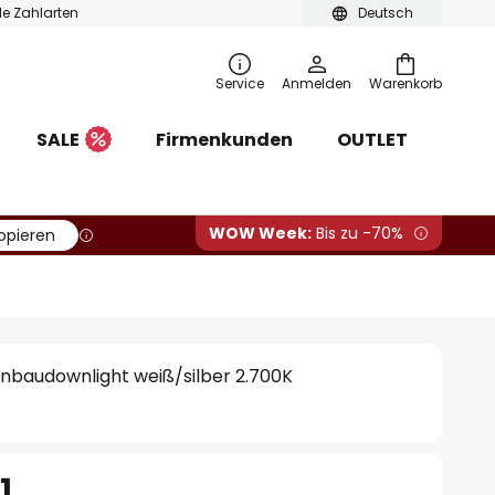
ble Zahlarten
Deutsch
Service
Anmelden
Warenkorb
SALE
Firmenkunden
OUTLET
WOW Week:
Bis zu -70%
opieren
nbaudownlight weiß/silber 2.700K
1