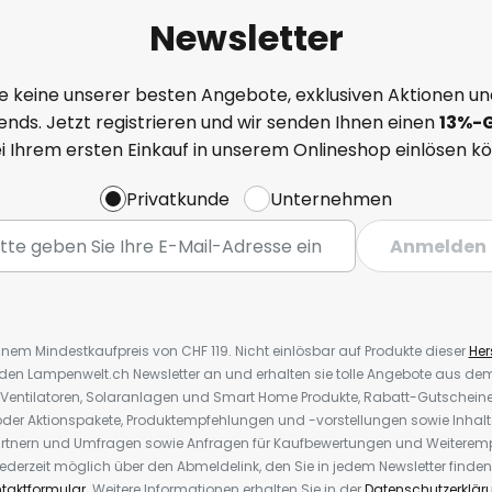
Newsletter
e keine unserer besten Angebote, exklusiven Aktionen un
nds. Jetzt registrieren und wir senden Ihnen einen
13%
-
ei Ihrem ersten Einkauf in unserem Onlineshop einlösen k
Privatkunde
Unternehmen
Anmelden
inem Mindestkaufpreis von CHF 119. Nicht einlösbar auf Produkte dieser
Hers
r den Lampenwelt.ch Newsletter an und erhalten sie tolle Angebote aus d
 Ventilatoren, Solaranlagen und Smart Home Produkte, Rabatt-Gutscheine,
der Aktionspakete, Produktempfehlungen und -vorstellungen sowie Inhal
rtnern und Umfragen sowie Anfragen für Kaufbewertungen und Weiteremp
ederzeit möglich über den Abmeldelink, den Sie in jedem Newsletter finden
taktformular
. Weitere Informationen erhalten Sie in der
Datenschutzerklär