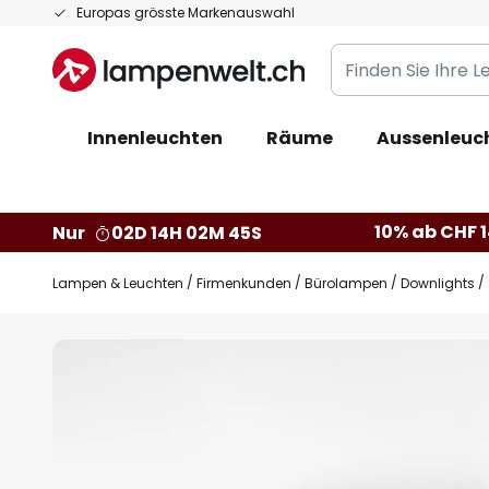
Zum
Europas grösste Markenauswahl
Inhalt
Finden
springen
Sie
Ihre
Innenleuchten
Räume
Aussenleuc
Leuchte...
10% ab CHF 1
Nur
02D 14H 02M 44S
Lampen & Leuchten
Firmenkunden
Bürolampen
Downlights
Zum
Ende
der
Bildgalerie
springen