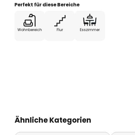
Ein modernes und elegantes LED-
Perfekt für diese Bereiche
hervorragend zur Akzentbeleuch
- sehr gute Farbwiedergabe (CRI
Wohnbereich
Flur
Esszimmer
- Abstrahlwinkel 36°
- um 40° ringsum schwenkbar, 
- inklusive Treiber (dimmbar üb
- einfache Montage dank Schnel
- zur Durchverdrahtung geeigne
Ähnliche Kategorien