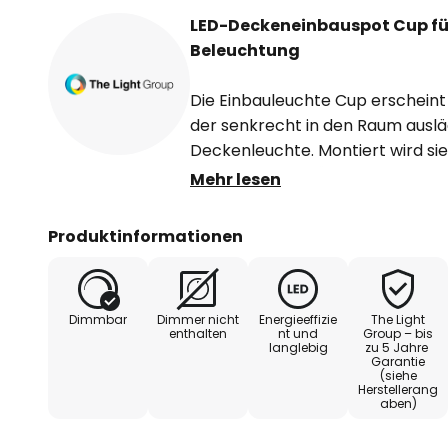
LED-Deckeneinbauspot Cup für
Beleuchtung
Die Einbauleuchte Cup erscheint 
der senkrecht in den Raum auslä
Deckenleuchte. Montiert wird sie
äußere Ring die Öffnung elegant 
Mehr lesen
Aluminium gefertigt und mit ein
Innenseite wurde bewusst in hell
Produktinformationen
um die Wirkung des Lichts zu ver
Cup lässt sich sowohl neigen al
Dimmbar
Dimmer nicht
Energieeffizie
The Light
Lichtkegel, der in einem 36° Wink
enthalten
nt und
Group – bis
langlebig
zu 5 Jahre
die gewünschte Stelle ausgerich
Garantie
Lichtquelle ist tief im Innern pla
(siehe
Herstellerang
minimiert und ein weich abgegrenz
aben)