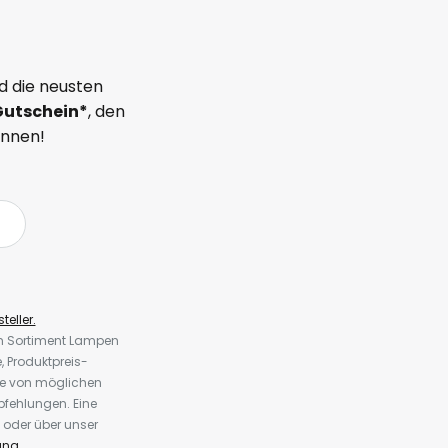
d die neusten
Gutschein*
, den
önnen!
teller.
em Sortiment Lampen
 Produktpreis-
te von möglichen
fehlungen. Eine
 oder über unser
ung
.