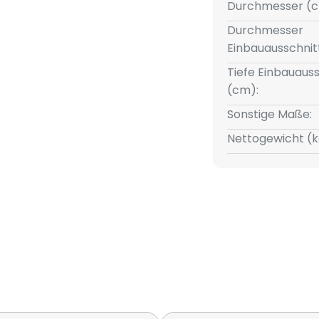
Einbau-Downlight, das sich
Durchmesser (c
tung eignet.
Durchmesser
Einbauausschnit
 > 90)
Tiefe Einbauauss
(cm):
Sonstige Maße:
um 360° drehbar
Nettogewicht (k
er Phasenabschnitt)
lverbinder
t