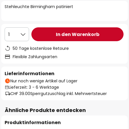
springen
Stehleuchte Birmingham patiniert
In den Warenkorb
1
50 Tage kostenlose Retoure
Flexible Zahlungsarten
Lieferinformationen
Nur noch wenige Artikel auf Lager
Lieferzeit: 3 - 6 Werktage
CHF 39.00
Sperrgutzuschlag inkl. Mehrwertsteuer
Ähnliche Produkte entdecken
Produktinformationen