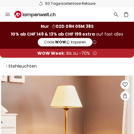
50 Tage kostenlose Retoure
Zum
Inhalt
springen
Nur
02D 09H 05M 37S
10% ab CHF 149 & 13% ab CHF 199 extra
auf fast alles
he
Code:
WOW
kopieren
WOW Week:
Bis zu -70%
Stehleuchten
Zum
Ende
der
Bildgalerie
springen