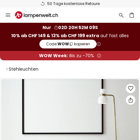
50 Tage kostenlose Retoure
Zum
Inhalt
springen
Nur
02D 20H 52M 08S
10% ab CHF 149 & 13% ab CHF 199 extra
auf fast alles
he
Code:
WOW
kopieren
WOW Week:
Bis zu -70%
Stehleuchten
Zum
Ende
der
Bildgalerie
springen