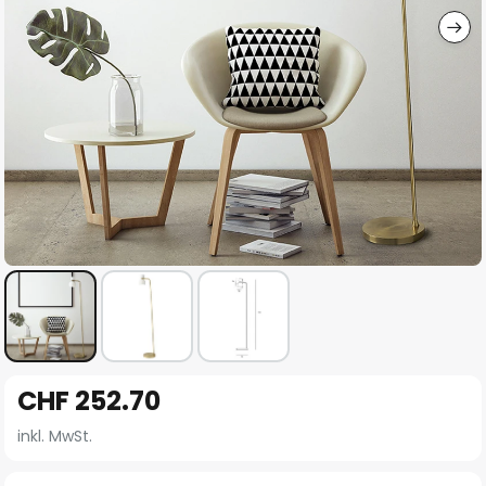
Zum
CHF 252.70
Anfang
der
inkl. MwSt.
Bildgalerie