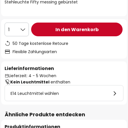
springen
Stehleuchte Fifty messing gebürstet
In den Warenkorb
1
50 Tage kostenlose Retoure
Flexible Zahlungsarten
Lieferinformationen
Lieferzeit: 4 - 5 Wochen
Kein Leuchtmittel
enthalten
E14 Leuchtmittel wählen
Ähnliche Produkte entdecken
Produktinformationen