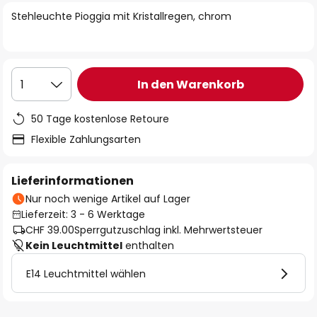
springen
Stehleuchte Pioggia mit Kristallregen, chrom
In den Warenkorb
1
50 Tage kostenlose Retoure
Flexible Zahlungsarten
Lieferinformationen
Nur noch wenige Artikel auf Lager
Lieferzeit: 3 - 6 Werktage
CHF 39.00
Sperrgutzuschlag inkl. Mehrwertsteuer
Kein Leuchtmittel
enthalten
E14 Leuchtmittel wählen