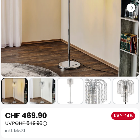
Zum
CHF 469.90
UVP -14%
Anfang
UVP
CHF 549.90
der
inkl. MwSt.
Bildgalerie