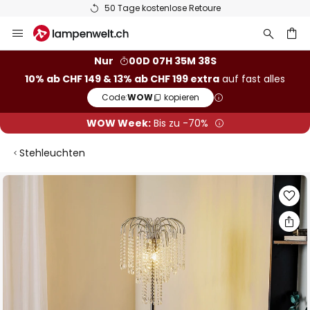
50 Tage kostenlose Retoure
Zum
Inhalt
springen
Nur
00D 07H 35M 38S
10% ab CHF 149 & 13% ab CHF 199 extra
auf fast alles
he
Code:
WOW
kopieren
WOW Week:
Bis zu -70%
Stehleuchten
Zum
Ende
der
Bildgalerie
springen