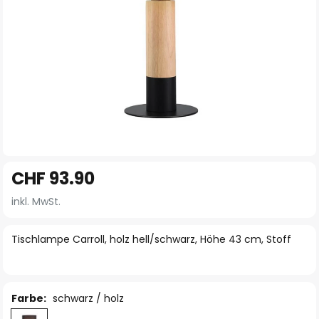
Zum
CHF 93.90
Anfang
der
inkl. MwSt.
Bildgalerie
springen
Tischlampe Carroll, holz hell/schwarz, Höhe 43 cm, Stoff
Farbe:
schwarz / holz