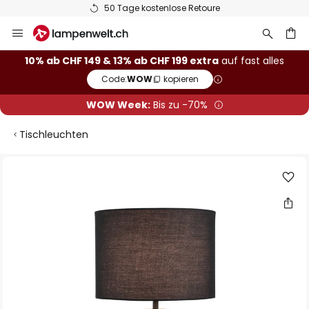
50 Tage kostenlose Retoure
Zum
Inhalt
springen
10% ab CHF 149 & 13% ab CHF 199 extra
auf fast alles
Code:
WOW
kopieren
he
WOW Week:
Bis zu -70%
Tischleuchten
Zum
Ende
der
Bildgalerie
springen