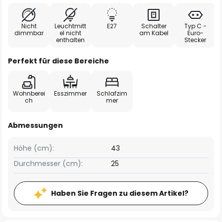
Nicht
Leuchtmitt
E27
Schalter
Typ C -
dimmbar
el nicht
am Kabel
Euro-
enthalten
Stecker
Perfekt für diese Bereiche
Wohnberei
Esszimmer
Schlafzim
ch
mer
Abmessungen
Höhe (cm):
43
Durchmesser (cm):
25
Haben Sie Fragen zu diesem Artikel?