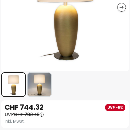
Zum
CHF 744.32
UVP -5%
Anfang
UVP
CHF 783.49
der
inkl. MwSt.
Bildgalerie