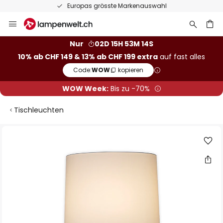
Europas grösste Markenauswahl
Zum
Inhalt
springen
Nur
02D 15H 53M 14S
10% ab CHF 149 & 13% ab CHF 199 extra
auf fast alles
he
Code:
WOW
kopieren
WOW Week:
Bis zu -70%
Tischleuchten
Zum
Ende
der
Bildgalerie
springen