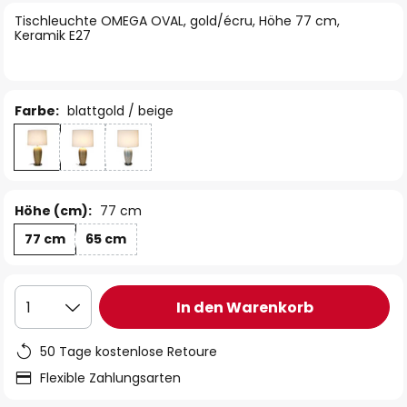
springen
Tischleuchte OMEGA OVAL, gold/écru, Höhe 77 cm,
Keramik E27
Farbe:
blattgold / beige
Höhe (cm):
77 cm
77 cm
65 cm
In den Warenkorb
1
50 Tage kostenlose Retoure
Flexible Zahlungsarten