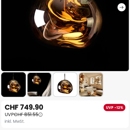
Zum
CHF 749.90
UVP -12%
Anfang
UVP
CHF 851.55
der
inkl. MwSt.
Bildgalerie