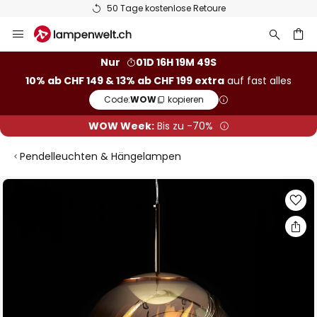
50 Tage kostenlose Retoure
Zum
Inhalt
springen
Nur
01D 16H 19M 48S
10% ab CHF 149 & 13% ab CHF 199 extra
auf fast alles
he
Code:
WOW
kopieren
WOW Week:
Bis zu -70%
Pendelleuchten & Hängelampen
Zum
Ende
der
Bildgalerie
springen