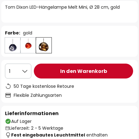
springen
Tom Dixon LED-Hängelampe Melt Mini, Ø 28 cm, gold
Farbe:
gold
In den Warenkorb
1
50 Tage kostenlose Retoure
Flexible Zahlungsarten
Lieferinformationen
Auf Lager
Lieferzeit: 2 - 5 Werktage
Fest eingebautes Leuchtmittel
enthalten