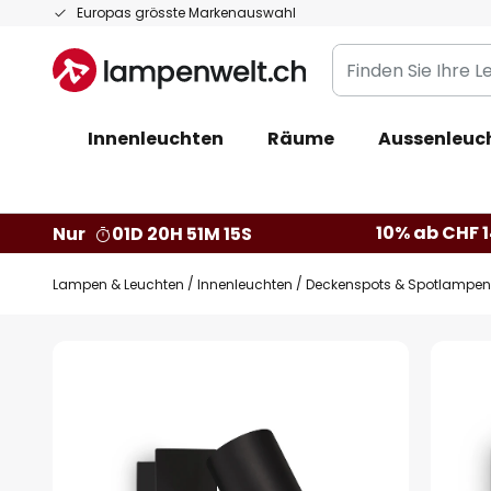
Zum
Europas grösste Markenauswahl
Inhalt
Finden
springen
Sie
Ihre
Innenleuchten
Räume
Aussenleuc
Leuchte...
10% ab CHF 1
Nur
01D 20H 51M 14S
Lampen & Leuchten
Innenleuchten
Deckenspots & Spotlampen
Zum
Ende
der
Bildgalerie
springen