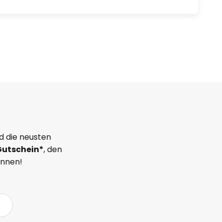
d die neusten
Gutschein*
, den
önnen!