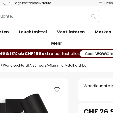
50 Tage kostenlose Retoure
Flexi
Suche
hten
Leuchtmittel
Ventilatoren
Marken
Mehr
49 & 13% ab CHF 199 extra
auf fast alles
Code:
WOW
k
Wandleuchte Isil A, schwarz, 1-flammig, Metall, drehbar
Wandleuchte Is
CHF 26.