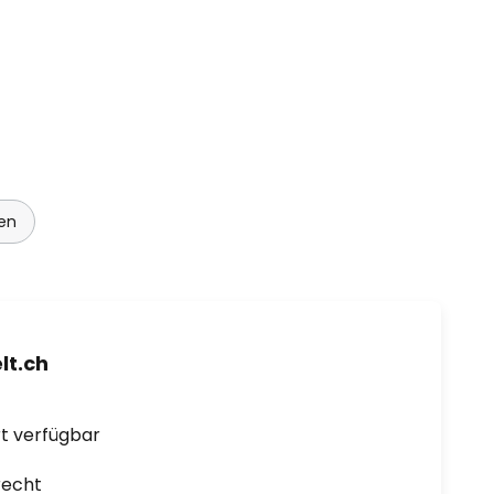
en
t.ch
ort verfügbar
recht