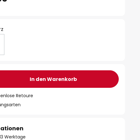
rz
In den Warenkorb
tenlose Retoure
lungsarten
mationen
- 13 Werktage