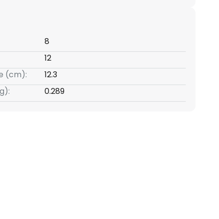
8
12
e (cm):
12.3
g):
0.289