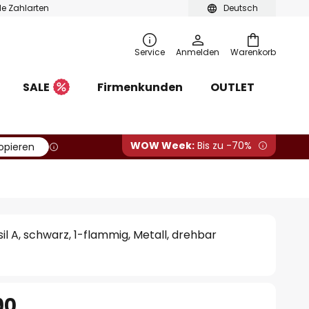
ble Zahlarten
Deutsch
Service
Anmelden
Warenkorb
SALE
Firmenkunden
OUTLET
WOW Week:
Bis zu -70%
opieren
il A, schwarz, 1-flammig, Metall, drehbar
90