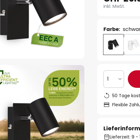
inkl. MwSt.
Farbe:
schwa
1
50 Tage kos
Flexible Zah
Lieferinfor
Lieferzeit: 9 