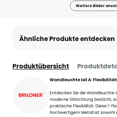
Weitere Bilder anze
Zum
Anfang
der
Bildgalerie
Ähnliche Produkte entdecken
springen
Produktübersicht
Produktdeta
Wandleuchte Isil A: Flexibilitä
Entdecken Sie die Wandleuchte Isi
moderne Stilrichtung besticht, s
praktische Flexibilität. Diese 1-
hochwertigem Metall ist sowohl