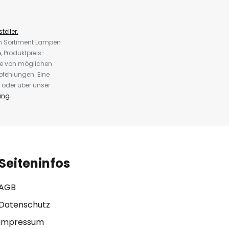
teller.
em Sortiment Lampen
 Produktpreis-
te von möglichen
fehlungen. Eine
 oder über unser
ung
.
Seiteninfos
AGB
Datenschutz
Impressum