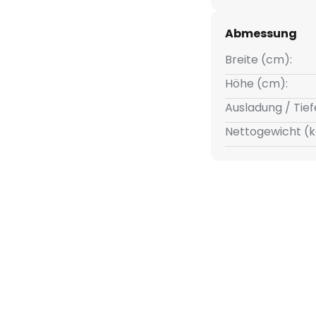
nau dorthin zu richten, wo es
, Flurbereich oder
Abmessung
mühelos an die jeweiligen
Breite (cm):
Höhe (cm):
Ausladung / Tief
Nettogewicht (k