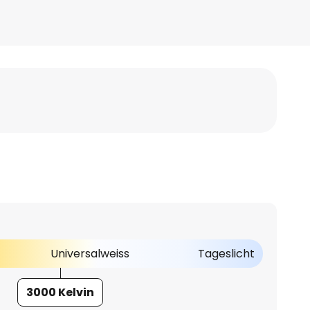
Universalweiss
Tageslicht
3000 Kelvin