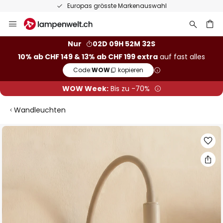
Europas grösste Markenauswahl
Zum
Inhalt
springen
Nur
02D 09H 52M 31S
10% ab CHF 149 & 13% ab CHF 199 extra
auf fast alles
he
Code:
WOW
kopieren
WOW Week:
Bis zu -70%
Wandleuchten
Zum
Ende
der
Bildgalerie
springen