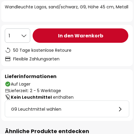
springen
Wandleuchte Lagos, sand/schwarz, G9, Höhe 45 cm, Metall
In den Warenkorb
1
50 Tage kostenlose Retoure
Flexible Zahlungsarten
Lieferinformationen
Auf Lager
Lieferzeit: 2 - 5 Werktage
Kein Leuchtmittel
enthalten
G9 Leuchtmittel wählen
Ähnliche Produkte entdecken