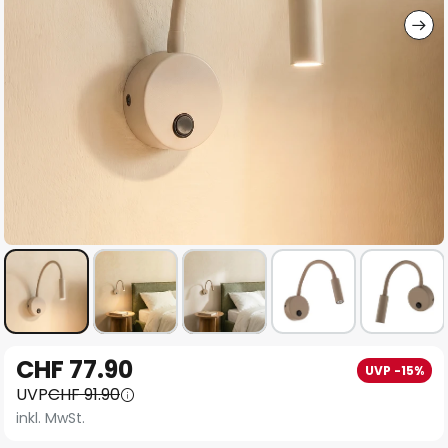
Zum
CHF 77.90
UVP -15%
Anfang
UVP
CHF 91.90
der
inkl. MwSt.
Bildgalerie