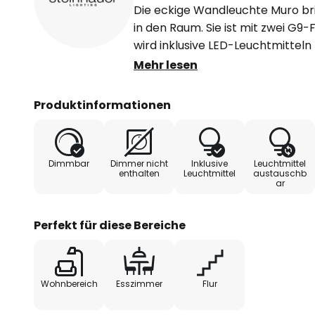
Die eckige Wandleuchte Muro br
in den Raum. Sie ist mit zwei G9
wird inklusive LED-Leuchtmittel
geliefert. Die mitgelieferten Le
Mehr lesen
können mit vielen gängigen W
werden. Die goldene Lackierung a
Produktinformationen
noch wärmeres Licht, das effekt
nach unten abgestrahlt wird.
Dimmbar
Dimmer nicht
Inklusive
Leuchtmittel
enthalten
Leuchtmittel
austauschb
ar
Perfekt für diese Bereiche
Wohnbereich
Esszimmer
Flur