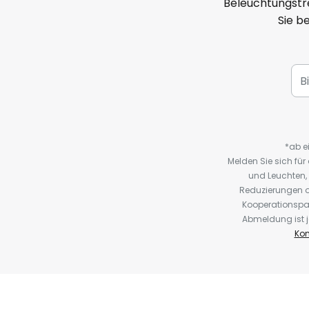
Beleuchtungstre
Sie b
*ab e
Melden Sie sich fü
und Leuchten,
Reduzierungen o
Kooperationspa
Abmeldung ist j
Kon