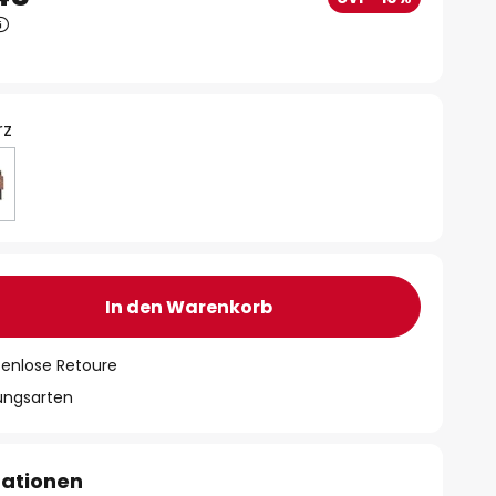
rz
In den Warenkorb
tenlose Retoure
lungsarten
mationen