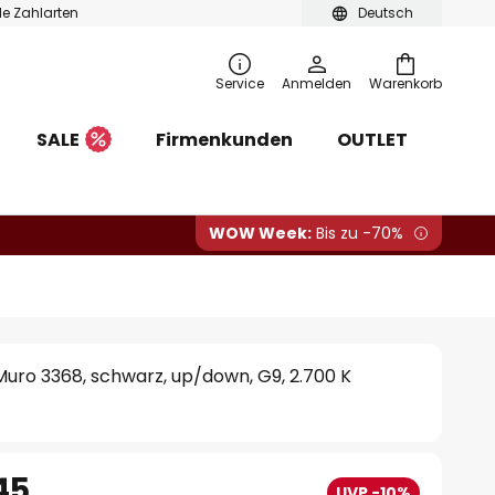
ble Zahlarten
Deutsch
Service
Anmelden
Warenkorb
SALE
Firmenkunden
OUTLET
WOW Week:
Bis zu -70%
uro 3368, schwarz, up/down, G9, 2.700 K
45
UVP -10%