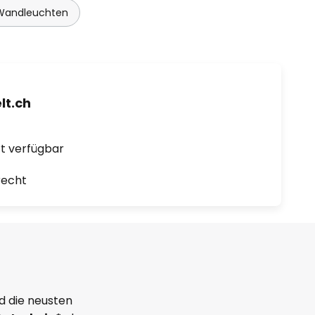
Wandleuchten
t.ch
ort verfügbar
recht
d die neusten