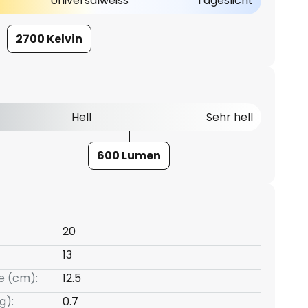
Universalweiss
Tageslicht
2700 Kelvin
Hell
Sehr hell
600 Lumen
20
13
e (cm):
12.5
g):
0.7