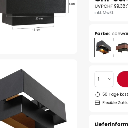
UVP
CHF 99.38
inkl. MwSt.
Farbe:
schwa
1
50 Tage kos
Flexible Zah
Lieferinfor