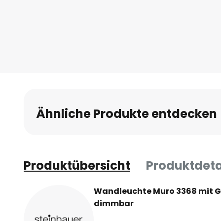
Anfang
der
Bildgalerie
springen
Ähnliche Produkte entdecken
Produktübersicht
Produktdeta
Wandleuchte Muro 3368 mit G
dimmbar