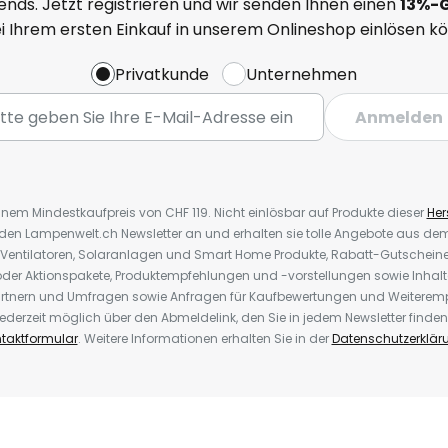
nds. Jetzt registrieren und wir senden Ihnen einen
13%
-
ei Ihrem ersten Einkauf in unserem Onlineshop einlösen k
Privatkunde
Unternehmen
Anmelden
inem Mindestkaufpreis von CHF 119. Nicht einlösbar auf Produkte dieser
Hers
r den Lampenwelt.ch Newsletter an und erhalten sie tolle Angebote aus d
 Ventilatoren, Solaranlagen und Smart Home Produkte, Rabatt-Gutscheine,
der Aktionspakete, Produktempfehlungen und -vorstellungen sowie Inhal
rtnern und Umfragen sowie Anfragen für Kaufbewertungen und Weiteremp
ederzeit möglich über den Abmeldelink, den Sie in jedem Newsletter finden
taktformular
. Weitere Informationen erhalten Sie in der
Datenschutzerklär