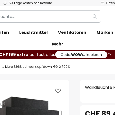
50 Tage kostenlose Retoure
Flexi
Suche
hten
Leuchtmittel
Ventilatoren
Marken
Mehr
CHF 199 extra
auf fast alles
Code:
WOW
kopieren
e Muro 3368, schwarz, up/down, G9, 2.700 K
Wandleuchte M
CHF 89.