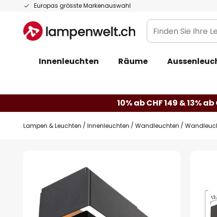
Zum
Europas grösste Markenauswahl
Inhalt
Finden
springen
Sie
Ihre
Innenleuchten
Räume
Aussenleuc
Leuchte...
10% ab CHF 149 & 13% ab 
Lampen & Leuchten
Innenleuchten
Wandleuchten
Wandleucht
Zum
Ende
der
Bildgalerie
springen