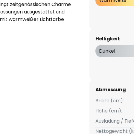
Warmweiss
ingt zeitgenössischen Charme
-Fassungen ausgestattet und
n mit warmweißer Lichtfarbe
uchtmittel sind dimmbar und
anddimmermodellen gedimmt
Helligkeit
uf der Innenseite sorgt für ein
voll sowohl nach oben als auch
Dunkel
Abmessung
Breite (cm):
Höhe (cm):
Ausladung / Tief
Nettogewicht (k