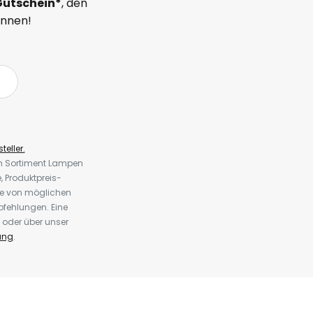
Gutschein*
, den
önnen!
teller.
em Sortiment Lampen
 Produktpreis-
te von möglichen
fehlungen. Eine
 oder über unser
ung
.