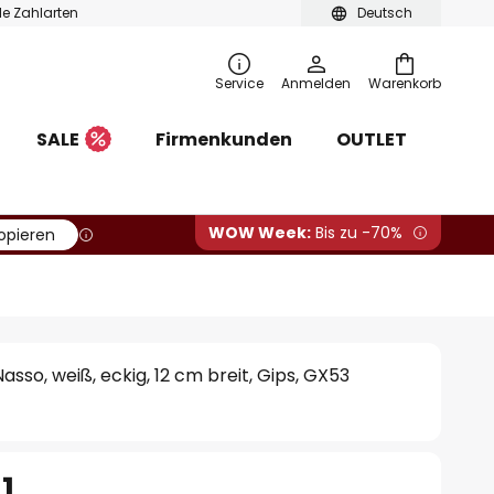
ble Zahlarten
Deutsch
Service
Anmelden
Warenkorb
SALE
Firmenkunden
OUTLET
WOW Week:
Bis zu -70%
opieren
sso, weiß, eckig, 12 cm breit, Gips, GX53
1