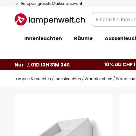
Zum
Europas grösste Markenauswahl
Inhalt
Finden
springen
Sie
Ihre
Innenleuchten
Räume
Aussenleuc
Leuchte...
10% ab CHF 1
Nur
01D 13H 31M 33S
Lampen & Leuchten
Innenleuchten
Wandleuchten
Wandleucht
Zum
Ende
der
Bildgalerie
springen