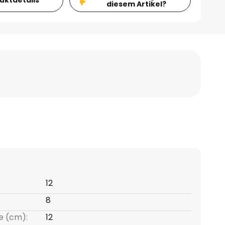
diesem Artikel?
12
8
e (cm):
12