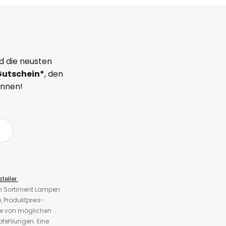
d die neusten
Gutschein*
, den
önnen!
teller.
em Sortiment Lampen
 Produktpreis-
te von möglichen
fehlungen. Eine