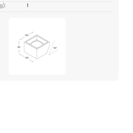
g):
1