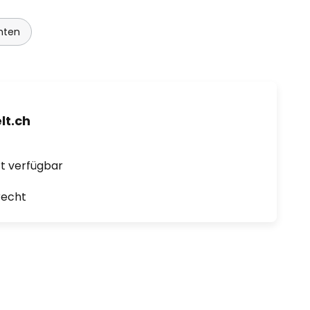
hten
t.ch
ort verfügbar
recht