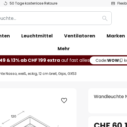
50 Tage kostenlose Retoure
Flexi
Suche
hten
Leuchtmittel
Ventilatoren
Marken
Mehr
49 & 13% ab CHF 199 extra
auf fast alles
Code:
WOW
k
e Nasso, weiß, eckig, 12 cm breit, Gips, GX53
Wandleuchte Na
CHF 60.1