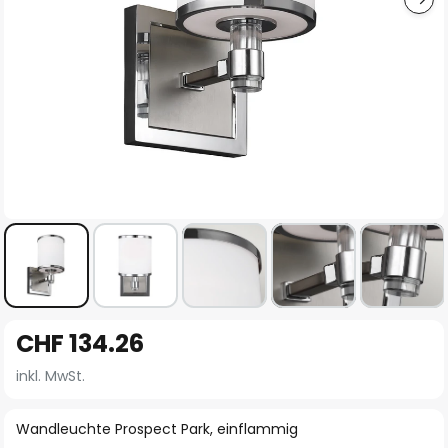
Zum
CHF 134.26
Anfang
der
inkl. MwSt.
Bildgalerie
springen
Wandleuchte Prospect Park, einflammig