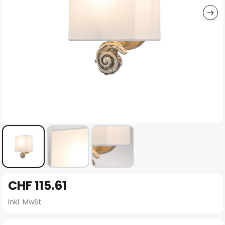
Zum
CHF 115.61
Anfang
der
inkl. MwSt.
Bildgalerie