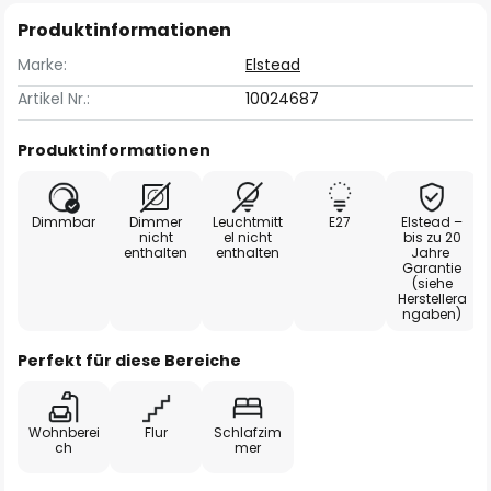
Produktinformationen
Marke:
Elstead
Artikel Nr.:
10024687
Produktinformationen
Dimmbar
Dimmer
Leuchtmitt
E27
Elstead –
nicht
el nicht
bis zu 20
enthalten
enthalten
Jahre
Garantie
(siehe
Herstellera
ngaben)
Perfekt für diese Bereiche
Wohnberei
Flur
Schlafzim
ch
mer