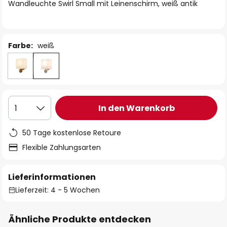
springen
Wandleuchte Swirl Small mit Leinenschirm, weiß antik
Farbe:
weiß
In den Warenkorb
1
50 Tage kostenlose Retoure
Flexible Zahlungsarten
Lieferinformationen
Lieferzeit: 4 - 5 Wochen
Ähnliche Produkte entdecken