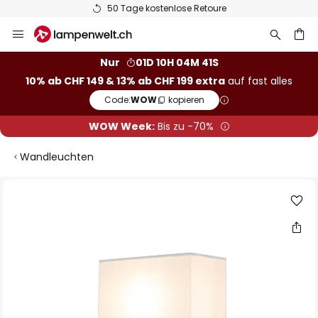
50 Tage kostenlose Retoure
Zum
Inhalt
springen
Nur
01D 10H 04M 41S
10% ab CHF 149 & 13% ab CHF 199 extra
auf fast alles
he
Code:
WOW
kopieren
WOW Week:
Bis zu -70%
Wandleuchten
Zum
Ende
der
Bildgalerie
springen