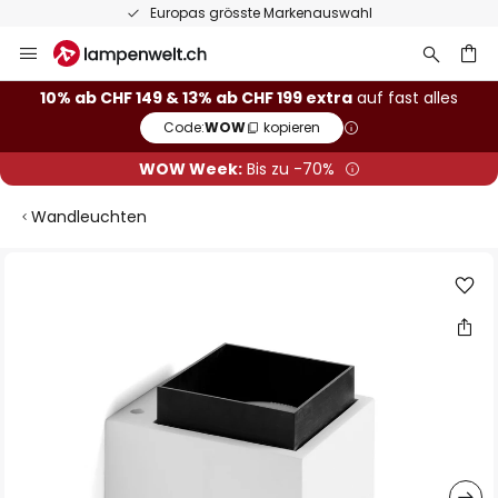
Europas grösste Markenauswahl
Zum
Inhalt
springen
10% ab CHF 149 & 13% ab CHF 199 extra
auf fast alles
Code:
WOW
kopieren
he
WOW Week:
Bis zu -70%
Wandleuchten
Zum
Ende
der
Bildgalerie
springen