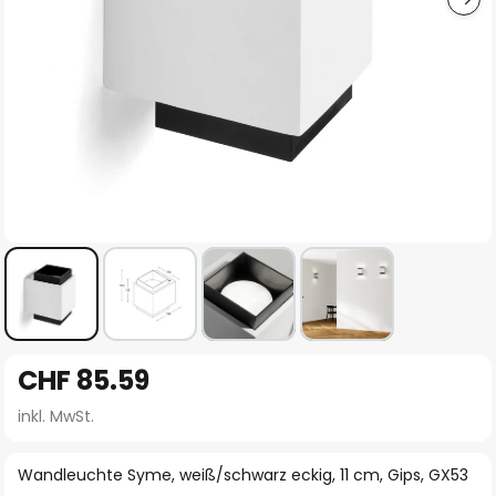
Zum
CHF 85.59
Anfang
der
inkl. MwSt.
Bildgalerie
springen
Wandleuchte Syme, weiß/schwarz eckig, 11 cm, Gips, GX53