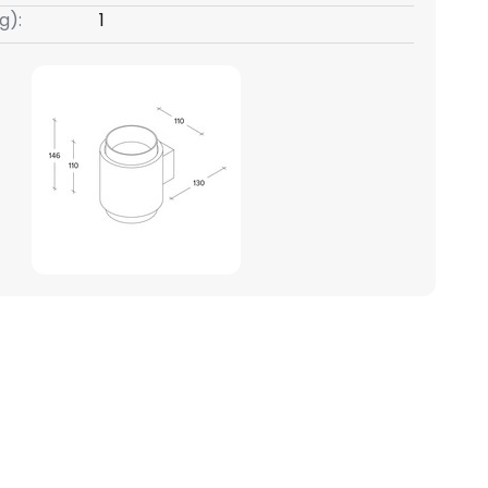
g):
1