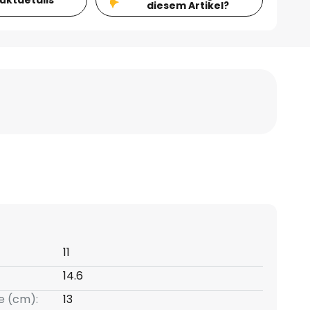
diesem Artikel?
11
14.6
e (cm):
13