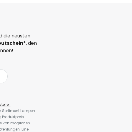
d die neusten
Gutschein*
, den
önnen!
teller.
em Sortiment Lampen
 Produktpreis-
te von möglichen
fehlungen. Eine