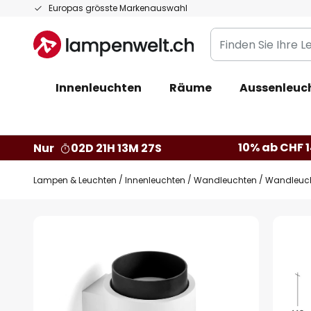
Zum
Europas grösste Markenauswahl
Inhalt
Finden
springen
Sie
Ihre
Innenleuchten
Räume
Aussenleuc
Leuchte...
10% ab CHF 1
Nur
02D 21H 13M 26S
Lampen & Leuchten
Innenleuchten
Wandleuchten
Wandleucht
Zum
Ende
der
Bildgalerie
springen