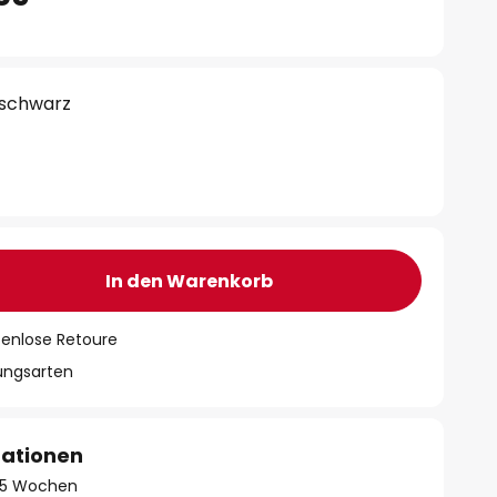
 schwarz
In den Warenkorb
tenlose Retoure
lungsarten
mationen
 - 5 Wochen