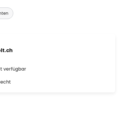
hten
t.ch
ort verfügbar
recht