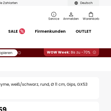
ble Zahlarten
Deutsch
Service
Anmelden
Warenkorb
SALE
Firmenkunden
OUTLET
WOW Week:
Bis zu -70%
opieren
me, weiß/schwarz, rund, Ø 11 cm, Gips, GX53
59