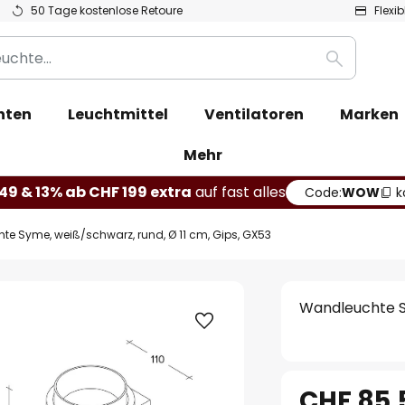
50 Tage kostenlose Retoure
Flexi
Suche
hten
Leuchtmittel
Ventilatoren
Marken
Mehr
49 & 13% ab CHF 199 extra
auf fast alles
Code:
WOW
k
e Syme, weiß/schwarz, rund, Ø 11 cm, Gips, GX53
Wandleuchte Sy
CHF 85.