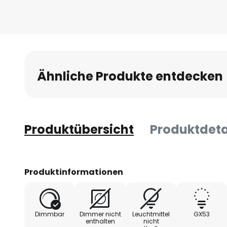
Anfang
der
Bildgalerie
springen
Ähnliche Produkte entdecken
Produktübersicht
Produktdeta
Produktinformationen
Dimmbar
Dimmer nicht
Leuchtmittel
GX53
enthalten
nicht