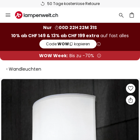
50 Tage kostenlose Retoure
Zum
Inhalt
springen
Nur
00D 22H 22M 31S
10% ab CHF 149 & 13% ab CHF 199 extra
auf fast alles
he
Code:
WOW
kopieren
WOW Week:
Bis zu -70%
Wandleuchten
Zum
Ende
der
Bildgalerie
springen