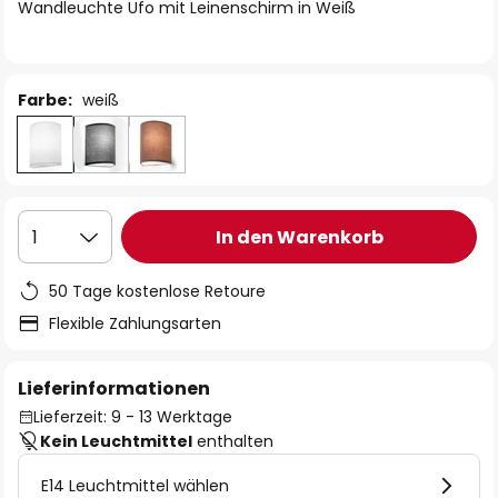
springen
Wandleuchte Ufo mit Leinenschirm in Weiß
Farbe:
weiß
In den Warenkorb
1
50 Tage kostenlose Retoure
Flexible Zahlungsarten
Lieferinformationen
Lieferzeit: 9 - 13 Werktage
Kein Leuchtmittel
enthalten
E14 Leuchtmittel wählen