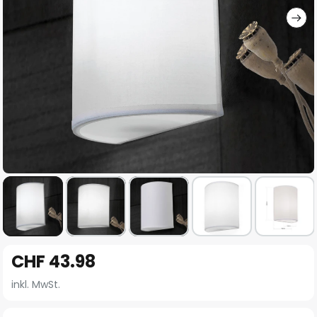
Zum
CHF 43.98
Anfang
der
inkl. MwSt.
Bildgalerie