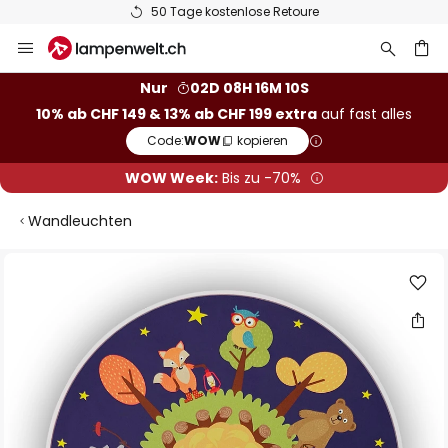
50 Tage kostenlose Retoure
Zum
Inhalt
springen
Nur
02D 08H 16M 09S
10% ab CHF 149 & 13% ab CHF 199 extra
auf fast alles
he
Code:
WOW
kopieren
WOW Week:
Bis zu -70%
Wandleuchten
Zum
Ende
der
Bildgalerie
springen