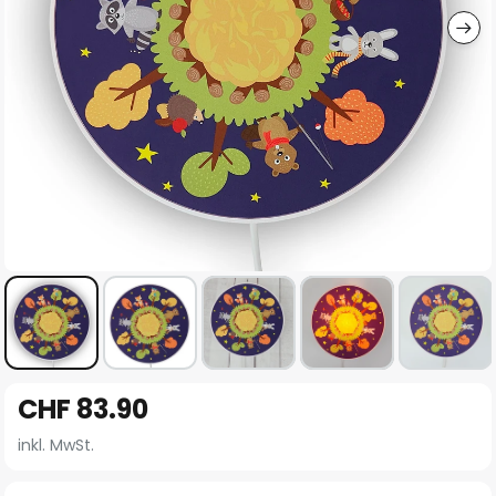
Zum
CHF 83.90
Anfang
der
inkl. MwSt.
Bildgalerie