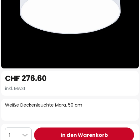
Zum
CHF 276.60
Anfang
der
inkl. MwSt.
Bildgalerie
springen
Weiße Deckenleuchte Mara, 50 cm
In den Warenkorb
1