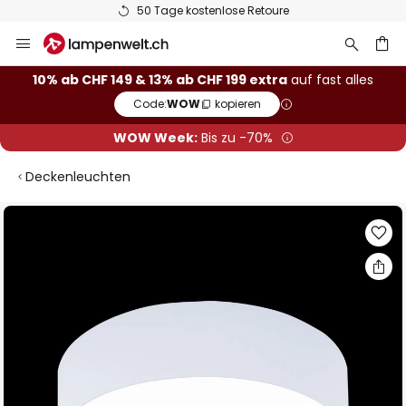
50 Tage kostenlose Retoure
Zum
Inhalt
springen
10% ab CHF 149 & 13% ab CHF 199 extra
auf fast alles
Code:
WOW
kopieren
he
WOW Week:
Bis zu -70%
Deckenleuchten
Zum
Ende
der
Bildgalerie
springen