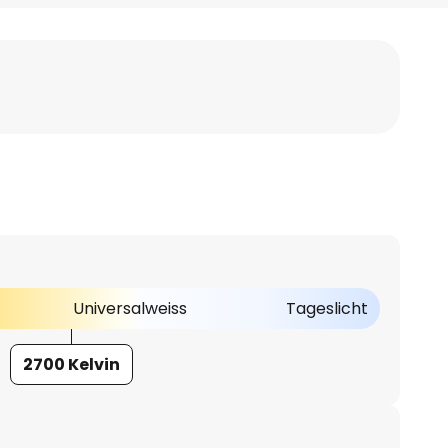
Universalweiss
Tageslicht
2700 Kelvin