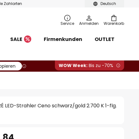
ble Zahlarten
Deutsch
Service
Anmelden
Warenkorb
SALE
Firmenkunden
OUTLET
WOW Week:
Bis zu -70%
opieren
 LED-Strahler Ceno schwarz/gold 2.700 K 1-flg.
.84