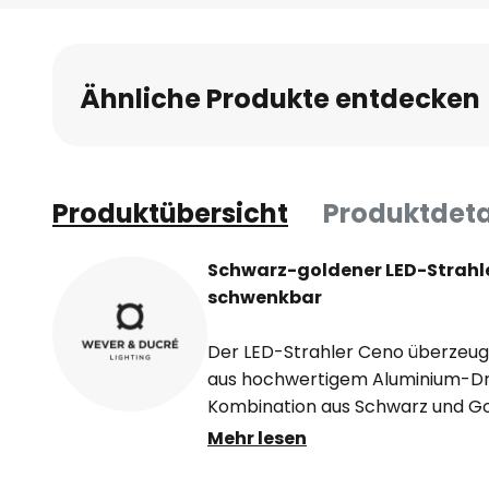
Ähnliche Produkte entdecken
Produktübersicht
Produktdeta
Schwarz-goldener LED-Strahle
schwenkbar
Der LED-Strahler Ceno überzeug
aus hochwertigem Aluminium-Druc
Kombination aus Schwarz und Go
Lichtfarbe schafft er eine ang
Mehr lesen
Wohnzimmer, Esszimmer, Flurber
Schlafzimmer. Die integrierte LED