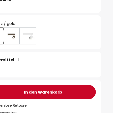
z / gold
mittel:
1
In den Warenkorb
tenlose Retoure
lungsarten