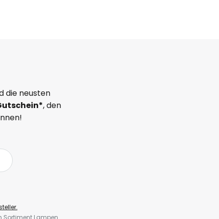
d die neusten
Gutschein*
, den
önnen!
teller.
em Sortiment Lampen