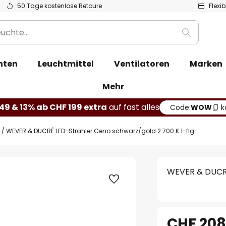
50 Tage kostenlose Retoure
Flexi
Suche
hten
Leuchtmittel
Ventilatoren
Marken
Mehr
49 & 13% ab CHF 199 extra
auf fast alles
Code:
WOW
k
WEVER & DUCRÉ LED-Strahler Ceno schwarz/gold 2.700 K 1-flg.
WEVER & DUCRÉ
CHF 208