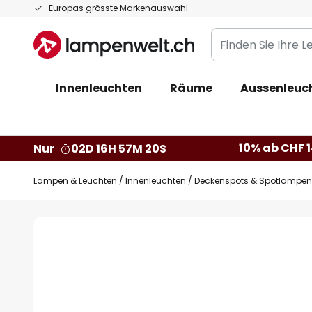
Zum
Europas grösste Markenauswahl
Inhalt
Finden
springen
Sie
Ihre
Innenleuchten
Räume
Aussenleuc
Leuchte...
10% ab CHF 1
Nur
02D 16H 57M 19S
Lampen & Leuchten
Innenleuchten
Deckenspots & Spotlampen
Zum
Ende
der
Bildgalerie
springen