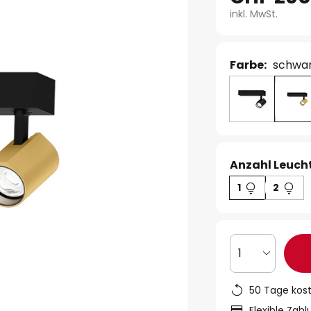
inkl. MwSt.
Farbe:
schwar
Anzahl Leucht
1
2
1
50 Tage kos
Flexible Zah