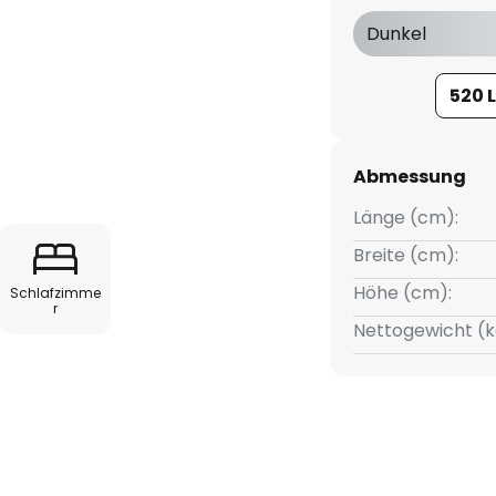
rch eine hohe Farbwiedergabe
Dunkel
ebendige Ausleuchtung
520 
eit ermöglicht der Strahler
ts, um gezielte Akzente zu
Abmessung
einen externen Phasen-Dimmer
Länge (cm):
m die Lichtintensität individuell
reint Funktionalität und
Breite (cm):
ealen Wahl für anspruchsvolle
Höhe (cm):
Schlafzimme
r
Nettogewicht (k