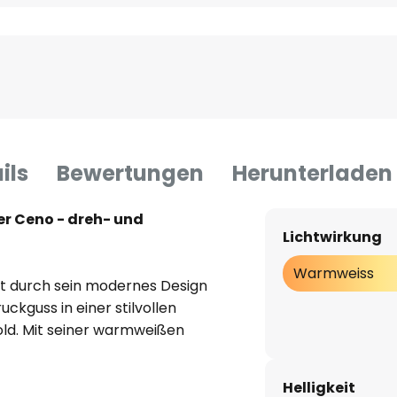
ils
Bewertungen
Herunterladen
r Ceno - dreh- und
Lichtwirkung
Warmweiss
t durch sein modernes Design
kguss in einer stilvollen
ld. Mit seiner warmweißen
enehme Atmosphäre im
eich, der Küche oder im
Helligkeit
-Lichtquelle sorgt für