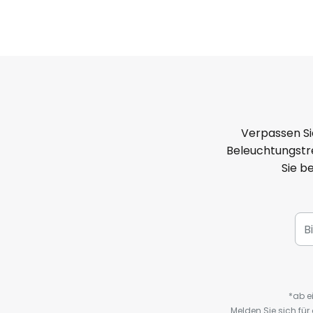
Verpassen Si
Beleuchtungstre
Sie b
*ab e
Melden Sie sich fü