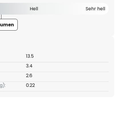
Hell
Sehr hell
Lumen
13.5
3.4
2.6
g):
0.22