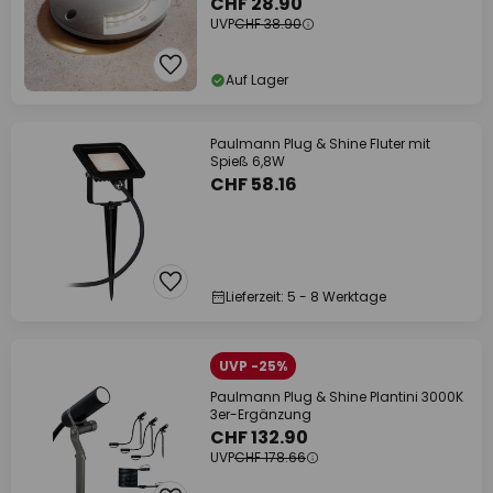
CHF 28.90
UVP
CHF 38.90
Auf Lager
Paulmann Plug & Shine Fluter mit
Spieß 6,8W
CHF 58.16
Lieferzeit: 5 - 8 Werktage
UVP -25%
Paulmann Plug & Shine Plantini 3000K
3er-Ergänzung
CHF 132.90
UVP
CHF 178.66