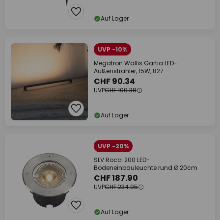
Auf Lager
UVP -10%
Megatron Wallis Gartia LED-
Außenstrahler, 15W, 827
CHF 90.34
UVP
CHF 100.38
Auf Lager
UVP -20%
SLV Rocci 200 LED-
Bodeneinbauleuchte rund Ø 20cm
CHF 187.90
UVP
CHF 234.95
Auf Lager