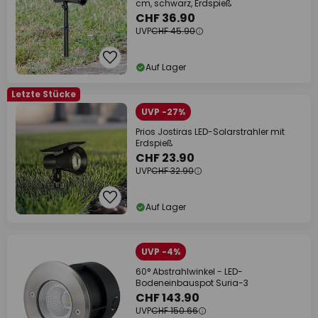
cm, schwarz, Erdspieß
CHF 36.90
UVP
CHF 45.90
Auf Lager
Letzte Stücke
UVP -27%
Prios Jostiras LED-Solarstrahler mit
Erdspieß
CHF 23.90
UVP
CHF 32.90
Auf Lager
UVP -4%
60° Abstrahlwinkel - LED-
Bodeneinbauspot Suria-3
CHF 143.90
UVP
CHF 150.66