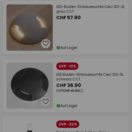
LED-Boden-Einbauleuchte Ceci 120-2L
grau CCT
CHF 57.90
Auf Lager
UVP -12%
LED Boden-Einbauleuchte Ceci 120-3L
schwarz CCT
CHF 36.90
UVP
CHF 41.90
Auf Lager
UVP -22%