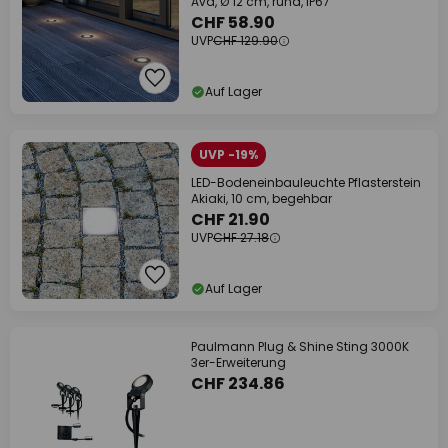
Ava, Ø 12 cm, rund, IP67
CHF 58.90
UVP
CHF 129.90
Auf Lager
UVP -19%
LED-Bodeneinbauleuchte Pflasterstein
Akiaki, 10 cm, begehbar
CHF 21.90
UVP
CHF 27.18
Auf Lager
Paulmann Plug & Shine Sting 3000K
3er-Erweiterung
CHF 234.86