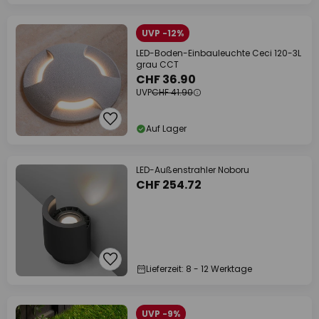
UVP -12%
LED-Boden-Einbauleuchte Ceci 120-3L
grau CCT
CHF 36.90
UVP
CHF 41.90
Auf Lager
LED-Außenstrahler Noboru
CHF 254.72
Lieferzeit: 8 - 12 Werktage
UVP -9%