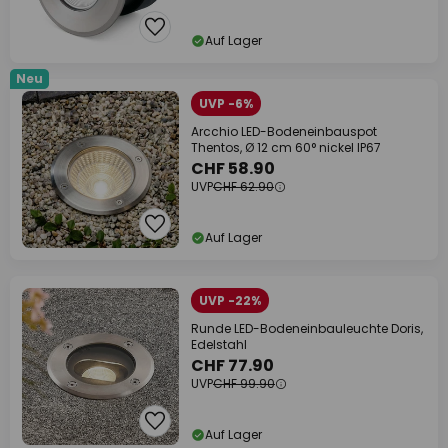
Auf Lager
Neu
UVP -6%
Arcchio LED-Bodeneinbauspot
Thentos, Ø 12 cm 60° nickel IP67
CHF 58.90
UVP
CHF 62.90
Auf Lager
UVP -22%
Runde LED-Bodeneinbauleuchte Doris,
Edelstahl
CHF 77.90
UVP
CHF 99.90
Auf Lager