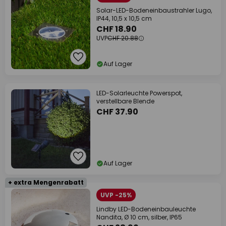
Solar-LED-Bodeneinbaustrahler Lugo,
IP44, 10,5 x 10,5 cm
CHF 18.90
UVP
CHF 20.88
Auf Lager
LED-Solarleuchte Powerspot,
verstellbare Blende
CHF 37.90
Auf Lager
+ extra Mengenrabatt
UVP -25%
Lindby LED-Bodeneinbauleuchte
Nandita, Ø 10 cm, silber, IP65