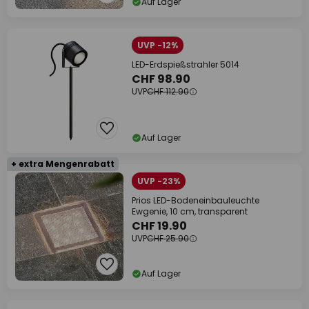
Auf Lager
UVP -12%
LED-Erdspießstrahler 5014
CHF 98.90
UVP
CHF 112.90
Auf Lager
+ extra Mengenrabatt
UVP -23%
Prios LED-Bodeneinbauleuchte
Ewgenie, 10 cm, transparent
CHF 19.90
UVP
CHF 25.90
Auf Lager