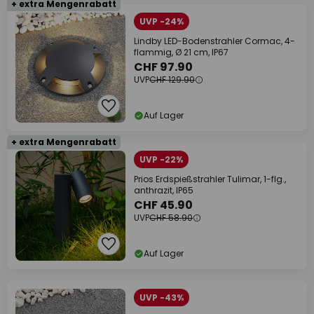
+ extra Mengenrabatt
UVP -24%
Lindby LED-Bodenstrahler Cormac, 4-
flammig, Ø 21 cm, IP67
CHF 97.90
UVP
CHF 129.90
Auf Lager
+ extra Mengenrabatt
UVP -22%
Prios Erdspießstrahler Tulimar, 1-flg.,
anthrazit, IP65
CHF 45.90
UVP
CHF 58.90
Auf Lager
UVP -43%