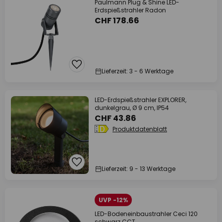
Paulmann Plug & Shine LED-
Erdspießstrahler Radon
CHF 178.66
Lieferzeit: 3 - 6 Werktage
LED-Erdspießstrahler EXPLORER,
dunkelgrau, Ø 9 cm, IP54
CHF 43.86
Produktdatenblatt
Lieferzeit: 9 - 13 Werktage
UVP -12%
LED-Bodeneinbaustrahler Ceci 120
schwarz CCT