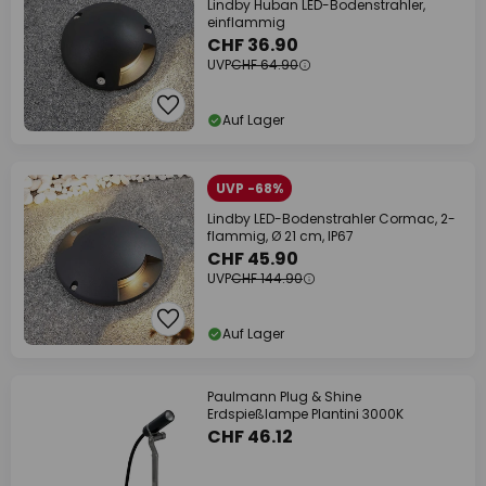
Lindby Huban LED-Bodenstrahler,
einflammig
CHF 36.90
UVP
CHF 64.90
Auf Lager
UVP -68%
Lindby LED-Bodenstrahler Cormac, 2-
flammig, Ø 21 cm, IP67
CHF 45.90
UVP
CHF 144.90
Auf Lager
Paulmann Plug & Shine
Erdspießlampe Plantini 3000K
CHF 46.12