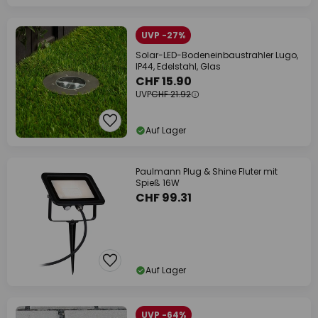
UVP -27%
Solar-LED-Bodeneinbaustrahler Lugo,
IP44, Edelstahl, Glas
CHF 15.90
UVP
CHF 21.92
Auf Lager
Paulmann Plug & Shine Fluter mit
Spieß 16W
CHF 99.31
Auf Lager
UVP -64%