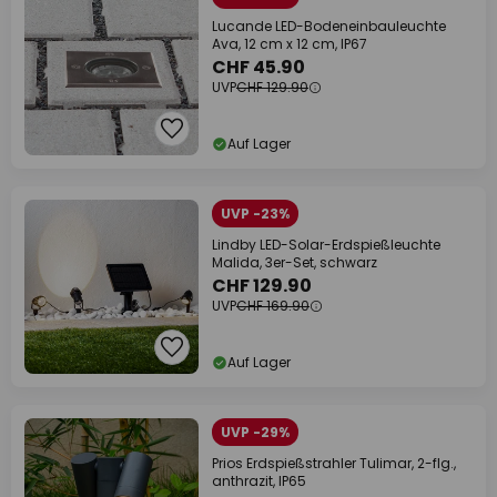
Lucande LED-Bodeneinbauleuchte
Ava, 12 cm x 12 cm, IP67
CHF 45.90
UVP
CHF 129.90
Auf Lager
UVP -23%
Lindby LED-Solar-Erdspießleuchte
Malida, 3er-Set, schwarz
CHF 129.90
UVP
CHF 169.90
Auf Lager
UVP -29%
Prios Erdspießstrahler Tulimar, 2-flg.,
anthrazit, IP65