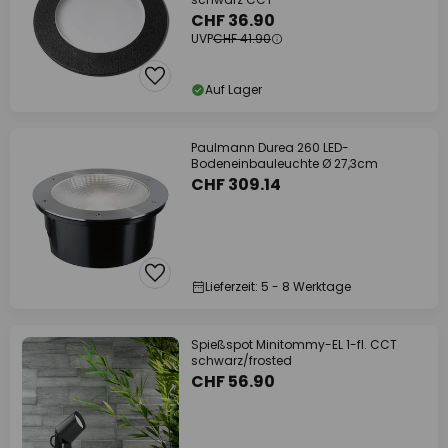
CHF 36.90
UVP
CHF 41.90
Auf Lager
Paulmann Durea 260 LED-
Bodeneinbauleuchte Ø 27,3cm
CHF 309.14
Lieferzeit: 5 - 8 Werktage
Spießspot Minitommy-EL 1-fl. CCT
schwarz/frosted
CHF 56.90