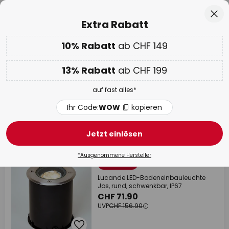
50 Tage kostenlose Retoure
Zum
Sch
Extra Rabatt
Inhalt
springen
10% Rabatt
ab CHF 149
10% ab CHF 149 & 13% ab CHF 199 extra
auf fast alles
Code:
WOW
kopieren
he
13% Rabatt
ab CHF 199
WOW Week:
Bis zu -70%
auf fast alles*
LED Bodenstrahler aussen
Ihr Code:
WOW
kopieren
187 Artikel
Filter
1
Jetzt einlösen
+ extra Mengenrabatt
*Ausgenommene Hersteller
UVP -54%
Lucande LED-Bodeneinbauleuchte
Jos, rund, schwenkbar, IP67
CHF 71.90
UVP
CHF 156.90