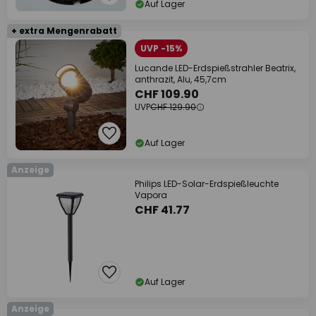
Auf Lager
+ extra Mengenrabatt
UVP -15%
Lucande LED-Erdspießstrahler Beatrix,
anthrazit, Alu, 45,7cm
CHF 109.90
UVP
CHF 129.90
Auf Lager
Anzeige
Philips LED-Solar-Erdspießleuchte
Vapora
CHF 41.77
Auf Lager
Anzeige