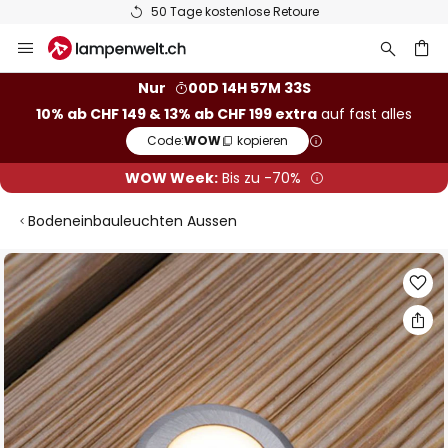
50 Tage kostenlose Retoure
Zum
Inhalt
springen
Nur
00D 14H 57M 32S
10% ab CHF 149 & 13% ab CHF 199 extra
auf fast alles
he
Code:
WOW
kopieren
WOW Week:
Bis zu -70%
Bodeneinbauleuchten Aussen
Zum
Ende
der
Bildgalerie
springen