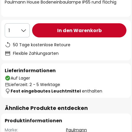
springen
Paulmann House Bodeneinbaulampe IP65 rund flächig
In den Warenkorb
1
50 Tage kostenlose Retoure
Flexible Zahlungsarten
Lieferinformationen
Auf Lager
Lieferzeit: 2 - 5 Werktage
Fest eingebautes Leuchtmittel
enthalten
Ähnliche Produkte entdecken
Produktinformationen
Marke:
Paulmann