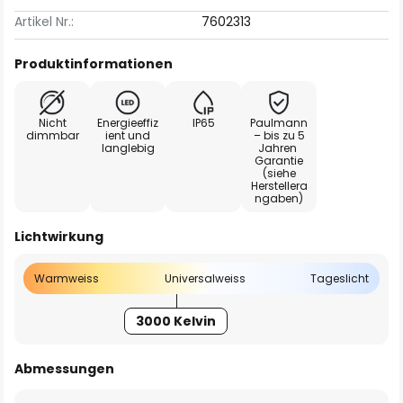
Artikel Nr.:
7602313
Produktinformationen
Nicht
Energieeffiz
IP65
Paulmann
dimmbar
ient und
– bis zu 5
langlebig
Jahren
Garantie
(siehe
Herstellera
ngaben)
Lichtwirkung
Warmweiss
Universalweiss
Tageslicht
3000 Kelvin
Abmessungen