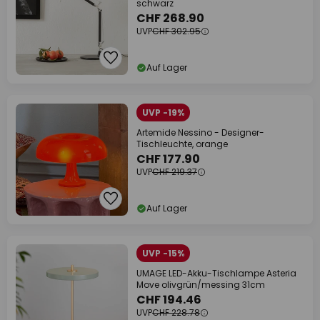
schwarz
CHF 268.90
UVP
CHF 302.95
Auf Lager
UVP -19%
Artemide Nessino - Designer-
Tischleuchte, orange
CHF 177.90
UVP
CHF 219.37
Auf Lager
UVP -15%
UMAGE LED-Akku-Tischlampe Asteria
Move olivgrün/messing 31cm
CHF 194.46
UVP
CHF 228.78