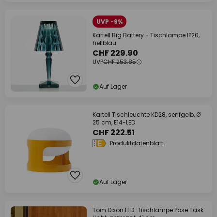
UVP -9%
Kartell Big Battery - Tischlampe IP20,
hellblau
CHF 229.90
UVP
CHF 253.85
Auf Lager
Kartell Tischleuchte KD28, senfgelb, Ø
25 cm, E14-LED
CHF 222.51
Produktdatenblatt
Auf Lager
Tom Dixon LED-Tischlampe Pose Task