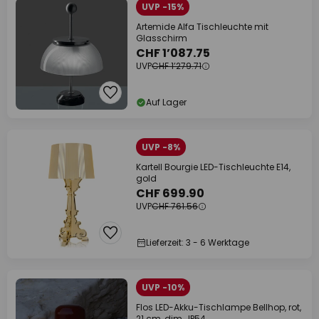
UVP -15%
Artemide Alfa Tischleuchte mit
Glasschirm
CHF 1’087.75
UVP
CHF 1’279.71
Auf Lager
UVP -8%
Kartell Bourgie LED-Tischleuchte E14,
gold
CHF 699.90
UVP
CHF 761.56
Lieferzeit: 3 - 6 Werktage
UVP -10%
Flos LED-Akku-Tischlampe Bellhop, rot,
21 cm, dim., IP54