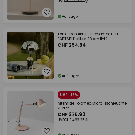
UVP
CHF 239.00
Auf Lager
Tom Dixon Akku-Tischlampe BELL
PORTABLE, silber, 28 cm IP44
CHF 254.84
Auf Lager
UVP -18%
Artemide Tolomeo Micro Tischleuchte,
kupfer
CHF 375.90
UVP
CHF 463.25