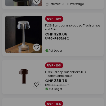
Lieferzeit: 9 - 13 Werktage
UVP -10%
FLOS Bon Jour unplugged Tischlampe
mit Akku
CHF 329.06
UVP
CHF 365.63
Auf Lager
UVP -10%
FLOS Bellhop aufladbare LED-
Tischleuchte cioko
CHF 239.75
UVP
CHF 266.38
Auf Lager
UVP -15%