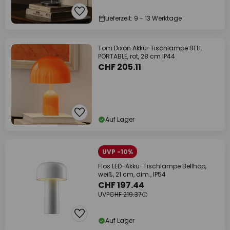
Lieferzeit: 9 - 13 Werktage
Tom Dixon Akku-Tischlampe BELL
PORTABLE, rot, 28 cm IP44
CHF 205.11
Auf Lager
UVP -10%
Flos LED-Akku-Tischlampe Bellhop,
weiß, 21 cm, dim., IP54
CHF 197.44
UVP
CHF 219.37
Auf Lager