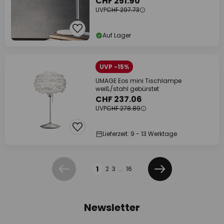
CHF 251.90
UVP
CHF 297.73
Auf Lager
UVP -15%
UMAGE Eos mini Tischlampe
weiß/stahl gebürstet
CHF 237.06
UVP
CHF 278.89
Lieferzeit: 9 - 13 Werktage
Seite
1
2
3
...
16
Zurück
Weiter
Newsletter