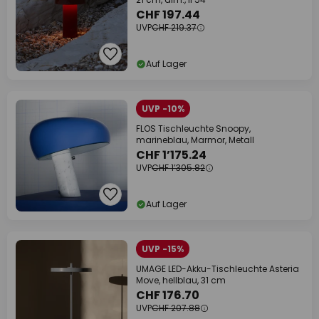
CHF 197.44
UVP
CHF 219.37
Auf Lager
UVP -10%
FLOS Tischleuchte Snoopy,
marineblau, Marmor, Metall
CHF 1’175.24
UVP
CHF 1’305.82
Auf Lager
UVP -15%
UMAGE LED-Akku-Tischleuchte Asteria
Move, hellblau, 31 cm
CHF 176.70
UVP
CHF 207.88