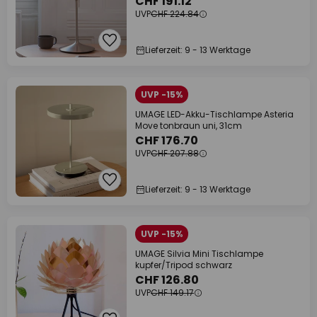
CHF 191.12
UVP
CHF 224.84
Lieferzeit: 9 - 13 Werktage
UVP -15%
UMAGE LED-Akku-Tischlampe Asteria
Move tonbraun uni, 31cm
CHF 176.70
UVP
CHF 207.88
Lieferzeit: 9 - 13 Werktage
UVP -15%
UMAGE Silvia Mini Tischlampe
kupfer/Tripod schwarz
CHF 126.80
UVP
CHF 149.17