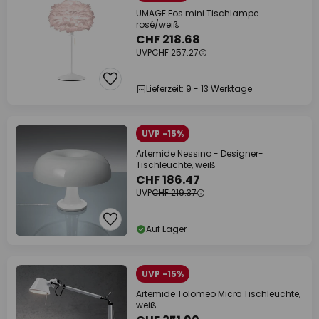
UMAGE Eos mini Tischlampe
rosé/weiß
CHF 218.68
UVP
CHF 257.27
Lieferzeit: 9 - 13 Werktage
UVP -15%
Artemide Nessino - Designer-
Tischleuchte, weiß
CHF 186.47
UVP
CHF 219.37
Auf Lager
UVP -15%
Artemide Tolomeo Micro Tischleuchte,
weiß