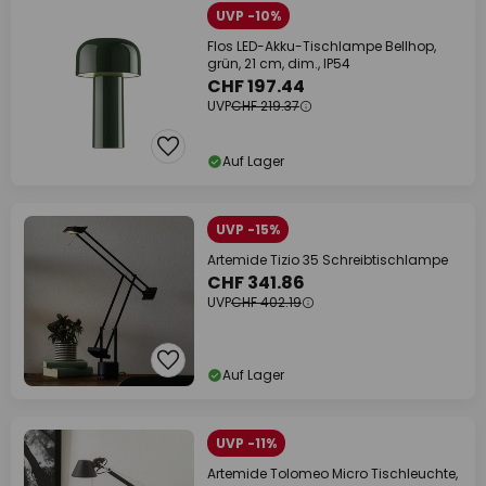
UVP -10%
Flos LED-Akku-Tischlampe Bellhop,
grün, 21 cm, dim., IP54
CHF 197.44
UVP
CHF 219.37
Auf Lager
UVP -15%
Artemide Tizio 35 Schreibtischlampe
CHF 341.86
UVP
CHF 402.19
Auf Lager
UVP -11%
Artemide Tolomeo Micro Tischleuchte,