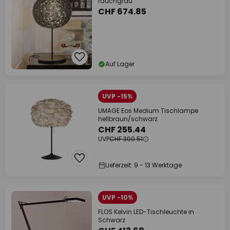
rauchgrau
CHF 674.85
Auf Lager
UVP -15%
UMAGE Eos Medium Tischlampe
hellbraun/schwarz
CHF 255.44
UVP
CHF 300.51
Lieferzeit: 9 - 13 Werktage
UVP -10%
FLOS Kelvin LED-Tischleuchte in
Schwarz