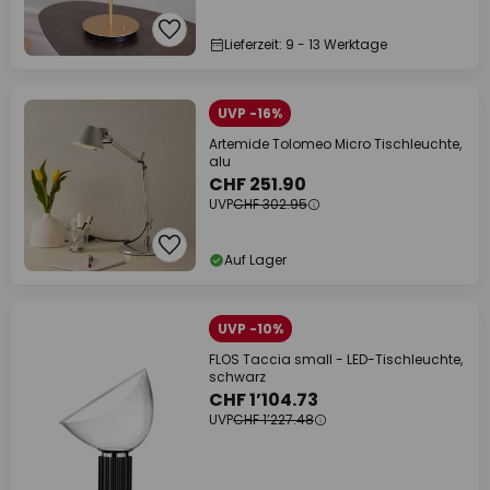
Lieferzeit: 9 - 13 Werktage
UVP -16%
Artemide Tolomeo Micro Tischleuchte,
alu
CHF 251.90
UVP
CHF 302.95
Auf Lager
UVP -10%
FLOS Taccia small - LED-Tischleuchte,
schwarz
CHF 1’104.73
UVP
CHF 1’227.48