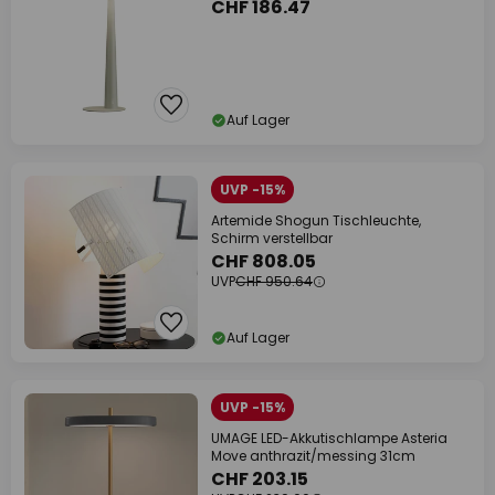
CHF 186.47
Auf Lager
UVP -15%
Artemide Shogun Tischleuchte,
Schirm verstellbar
CHF 808.05
UVP
CHF 950.64
Auf Lager
UVP -15%
UMAGE LED-Akkutischlampe Asteria
Move anthrazit/messing 31cm
CHF 203.15