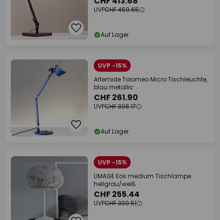
CHF 413.68
UVP
CHF 459.65
Auf Lager
UVP -15%
Artemide Tolomeo Micro Tischleuchte,
blau metallic
CHF 261.90
UVP
CHF 308.17
Auf Lager
UVP -15%
UMAGE Eos medium Tischlampe
hellgrau/weiß
CHF 255.44
UVP
CHF 300.51