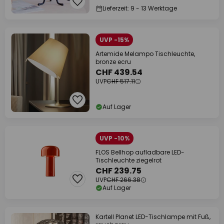
Lieferzeit: 9 - 13 Werktage
UVP -15%
Artemide Melampo Tischleuchte,
bronze ecru
CHF 439.54
UVP
CHF 517.11
Auf Lager
UVP -10%
FLOS Bellhop aufladbare LED-
Tischleuchte ziegelrot
CHF 239.75
UVP
CHF 266.38
Auf Lager
Kartell Planet LED-Tischlampe mit Fuß,