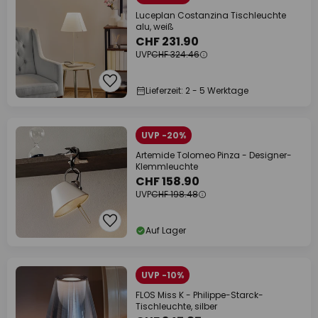
Luceplan Costanzina Tischleuchte
alu, weiß
CHF 231.90
UVP
CHF 324.46
Lieferzeit: 2 - 5 Werktage
UVP -20%
Artemide Tolomeo Pinza - Designer-
Klemmleuchte
CHF 158.90
UVP
CHF 198.48
Auf Lager
UVP -10%
FLOS Miss K - Philippe-Starck-
Tischleuchte, silber