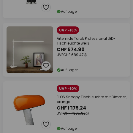
Auf Lager
UVP -16%
Artemide Talak Professional LED-
Tischleuchte weiß
CHF 574.90
UVP
CHF 689.47
Auf Lager
UVP -10%
FLOS Snoopy Tischleuchte mit Dimmer,
orange
CHF 1’175.24
UVP
CHF 1’305.82
Auf Lager