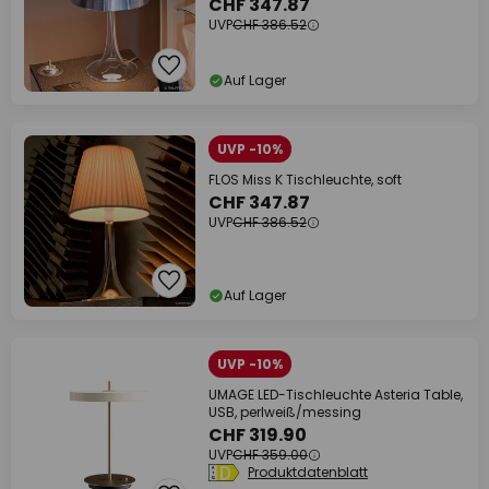
CHF 347.87
UVP
CHF 386.52
Auf Lager
UVP -10%
FLOS Miss K Tischleuchte, soft
CHF 347.87
UVP
CHF 386.52
Auf Lager
UVP -10%
UMAGE LED-Tischleuchte Asteria Table,
USB, perlweiß/messing
CHF 319.90
UVP
CHF 359.00
Produktdatenblatt